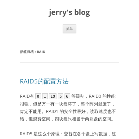
跳
至
jerry's blog
正
文
菜单
标签归档：
RAID
RAID5的配置方法
RAID有
等级别，RAID0 的性能
0
1
10
5
6
很强，但是万一有一块盘坏了，整个阵列就废了，
肯定不能用。RAID1 的安全性最好，读取速度也不
错，但浪费空间，四块盘只相当于两块盘的空间。
RAID5 是这么个原理：交替在各个盘上写数据，这