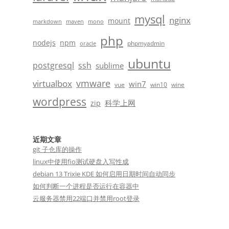
mysql
nginx
mount
markdown
maven
mono
php
nodejs
npm
phpmyadmin
oracle
ubuntu
postgresql
ssh
sublime
vmware
virtualbox
win7
vue
win10
wine
wordpress
科学上网
zip
近期文章
git 子仓库的操作
linux中使用fio测试硬盘入写性成
debian 13 Trixie KDE 如何启用日期时间自动同步
如何判断一个进程是否运行在容器中
云服务器禁用22端口并禁用root登录