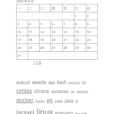
2026 年 8 月
一
二
三
四
五
六
日
1
2
3
4
5
6
7
8
9
10
11
12
13
14
15
16
17
18
19
20
21
22
23
24
25
26
27
28
29
30
31
« 5 月
apache
bash
android
app
C#
bootusb
centos
chrome
composer
css
dedecms
docker
git
java
js
firefox
gitlab
linux
laravel
manjaro
mariadb