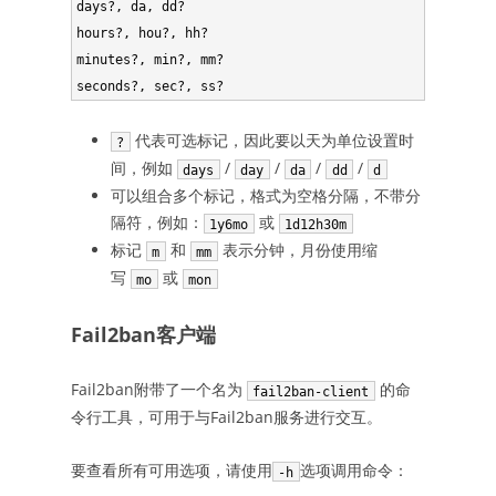
days?, da, dd?

hours?, hou?, hh?

minutes?, min?, mm?

代表可选标记，因此要以天为单位设置时
?
间，例如
/
/
/
/
days
day
da
dd
d
可以组合多个标记，格式为空格分隔，不带分
隔符，例如：
或
1y6mo
1d12h30m
标记
和
表示分钟，月份使用缩
m
mm
写
或
mo
mon
Fail2ban客户端
Fail2ban附带了一个名为
的命
fail2ban-client
令行工具，可用于与Fail2ban服务进行交互。
要查看所有可用选项，请使用
选项调用命令：
-h