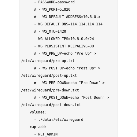
      - PASSWORD=password

      # - WG_PORT=51820

      # - WG_DEFAULT_ADDRESS=10.8.0.x

      - WG_DEFAULT_DNS=114.114.114.114

      # - WG_MTU=1420

      - WG_ALLOWED_IPS=10.8.0.0/24

      - WG_PERSISTENT_KEEPALIVE=30

      # - WG_PRE_UP=echo "Pre Up" > 
/etc/wireguard/pre-up.txt

      # - WG_POST_UP=echo "Post Up" > 
/etc/wireguard/post-up.txt

      # - WG_PRE_DOWN=echo "Pre Down" > 
/etc/wireguard/pre-down.txt

      # - WG_POST_DOWN=echo "Post Down" > 
/etc/wireguard/post-down.txt

    volumes:

      - ./data:/etc/wireguard

    cap_add:

      - NET_ADMIN
