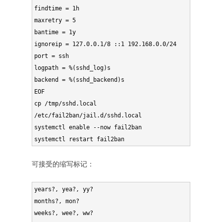
findtime = 1h

maxretry = 5

bantime = 1y

ignoreip = 127.0.0.1/8 ::1 192.168.0.0/24

port = ssh

logpath = %(sshd_log)s

backend = %(sshd_backend)s

EOF

cp /tmp/sshd.local 
/etc/fail2ban/jail.d/sshd.local

systemctl enable --now fail2ban

systemctl restart fail2ban
可接受的缩写标记：
years?, yea?, yy?

months?, mon?

weeks?, wee?, ww?
