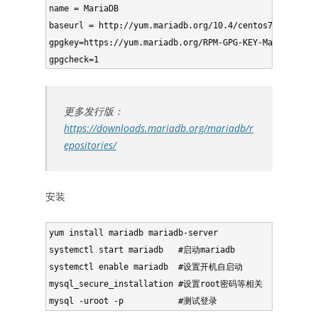
name = MariaDB

baseurl = http://yum.mariadb.org/10.4/centos7-amd64

gpgkey=https://yum.mariadb.org/RPM-GPG-KEY-MariaDB

更多发行版：
https://downloads.mariadb.org/mariadb/r
epositories/
安装
yum install mariadb mariadb-server

systemctl start mariadb   #启动mariadb

systemctl enable mariadb  #设置开机自启动

mysql_secure_installation #设置root密码等相关
