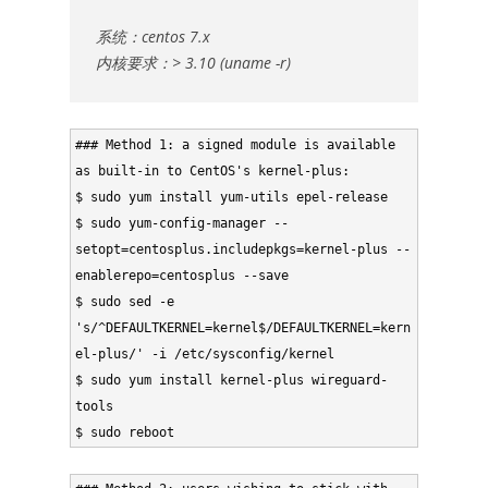
系统：centos 7.x
内核要求：> 3.10 (uname -r)
### Method 1: a signed module is available 
as built-in to CentOS's kernel-plus:

$ sudo yum install yum-utils epel-release

$ sudo yum-config-manager --
setopt=centosplus.includepkgs=kernel-plus --
enablerepo=centosplus --save

$ sudo sed -e 
's/^DEFAULTKERNEL=kernel$/DEFAULTKERNEL=kern
el-plus/' -i /etc/sysconfig/kernel

$ sudo yum install kernel-plus wireguard-
tools

$ sudo reboot