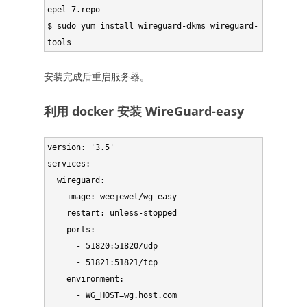
epel-7.repo

$ sudo yum install wireguard-dkms wireguard-
tools
安装完成后重启服务器。
利用 docker 安装 WireGuard-easy
version: '3.5'

services:

  wireguard:

    image: weejewel/wg-easy

    restart: unless-stopped

    ports:

      - 51820:51820/udp

      - 51821:51821/tcp

    environment:

      - WG_HOST=wg.host.com
