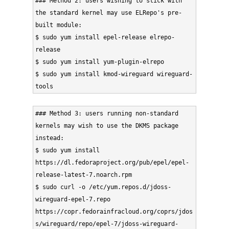
### Method 2: users wishing to stick with 
the standard kernel may use ELRepo's pre-
built module:

$ sudo yum install epel-release elrepo-
release

$ sudo yum install yum-plugin-elrepo

$ sudo yum install kmod-wireguard wireguard-
tools
### Method 3: users running non-standard 
kernels may wish to use the DKMS package 
instead:

$ sudo yum install 
https://dl.fedoraproject.org/pub/epel/epel-
release-latest-7.noarch.rpm

$ sudo curl -o /etc/yum.repos.d/jdoss-
wireguard-epel-7.repo 
https://copr.fedorainfracloud.org/coprs/jdos
s/wireguard/repo/epel-7/jdoss-wireguard-