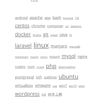
apache
bash
android
app
C#
bootusb
centos
chrome
composer
css
dedecms
docker
git
java
js
firefox
gitlab
linux
laravel
manjaro
mariadb
mysql
nginx
mount
markdown
maven
mono
php
nodejs
npm
phpmyadmin
oracle
ubuntu
postgresql
ssh
sublime
vmware
virtualbox
win7
vue
win10
wine
wordpress
科学上网
zip