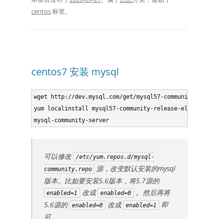
centos
标签。
centos7 安装 mysql
wget http://dev.mysql.com/get/mysql57-community-releas
yum localinstall mysql57-community-release-el7-8.noarch
可以修改
/etc/yum.repos.d/mysql-
源，改变默认安装的mysql
community.repo
版本。比如要安装5.6版本，将5.7源的
改成
。然后再将
enabled=1
enabled=0
5.6源的
改成
即
enabled=0
enabled=1
可。