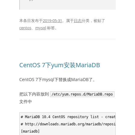
本条目发布于
2019-05-31
。属于
日志
分类，被贴了
centos
、
mysql
标签。
CentOS 7下yum安装MariaDB
CentOS 7下mysql下替换成MariaDB了。
把以下内容放到
/etc/yum.repos.d/MariaDB.repo
文件中
# MariaDB 10.4 CentOS repository list - created 2019-1
# http://downloads.mariadb.org/mariadb/repositories/

[mariadb]
