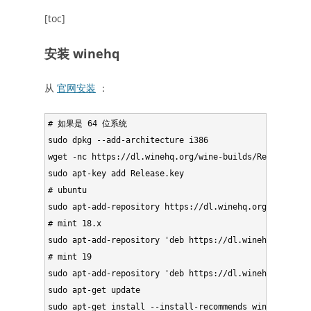
[toc]
安装 winehq
从
官网安装
：
# 如果是 64 位系统

sudo dpkg --add-architecture i386

wget -nc https://dl.winehq.org/wine-builds/Release.key

sudo apt-key add Release.key

# ubuntu

sudo apt-add-repository https://dl.winehq.org/wine-bui
# mint 18.x

sudo apt-add-repository 'deb https://dl.winehq.org/win
# mint 19

sudo apt-add-repository 'deb https://dl.winehq.org/win
sudo apt-get update
