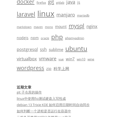
docker
git
java
js
firefox
gitlab
linux
laravel
manjaro
mariadb
mysql
nginx
mount
markdown
maven
mono
php
nodejs
npm
phpmyadmin
oracle
ubuntu
postgresql
ssh
sublime
vmware
virtualbox
win7
vue
win10
wine
wordpress
科学上网
zip
近期文章
git 子仓库的操作
linux中使用fio测试硬盘入写性成
debian 13 Trixie KDE 如何启用日期时间自动同步
如何判断一个进程是否运行在容器中