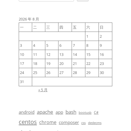
2026 年 8 月
一
二
三
四
五
六
日
1
2
3
4
5
6
7
8
9
10
11
12
13
14
15
16
17
18
19
20
21
22
23
24
25
26
27
28
29
30
31
« 5 月
apache
bash
android
app
C#
bootusb
centos
chrome
composer
css
dedecms