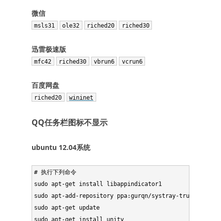
微信
msls31
ole32
riched20
riched30
迅雷极速版
mfc42
riched30
vbrun6
vcrun6
百度网盘
riched20
wininet
QQ任务栏图标不显示
ubuntu 12.04系统
# 执行下列命令

sudo apt-get install libappindicator1

sudo apt-add-repository ppa:gurqn/systray-trusty

sudo apt-get update

sudo apt-get install unity
