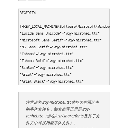
REGEDIT4

[HKEY_LOCAL_MACHINE\Software\Microsoft\Windows NT\Curr
"Lucida Sans Unicode"="wqy-microhei.ttc"

"Microsoft Sans Serif"="wqy-microhei.ttc"

"MS Sans Serif"="wqy-microhei.ttc"

"Tahoma"="wqy-microhei.ttc"

"Tahoma Bold"="wqy-microhei.ttc"

"SimSun"="wqy-microhei.ttc"

"Arial"="wqy-microhei.ttc"

注意请将wqy-microhei.ttc替换为你系统中
的字体文件名，如文泉驿正黑是wqy-
zenhei.ttc（请在/usr/share/fonts及其子文
件夹中寻找相应字体文件）。