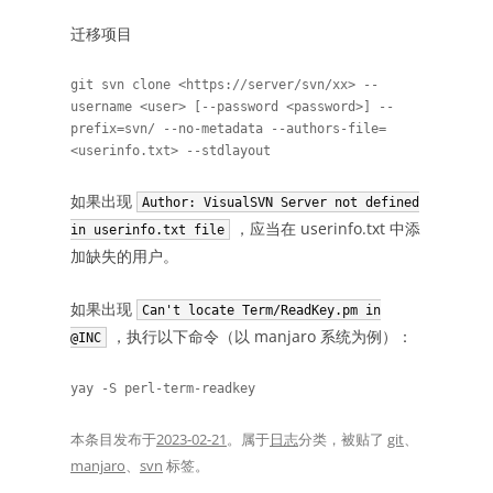
迁移项目
git svn clone <https://server/svn/xx> --
username <user> [--password <password>] --
prefix=svn/ --no-metadata --authors-file=
<userinfo.txt> --stdlayout
如果出现
Author: VisualSVN Server not defined
，应当在 userinfo.txt 中添
in userinfo.txt file
加缺失的用户。
如果出现
Can't locate Term/ReadKey.pm in
，执行以下命令（以 manjaro 系统为例）：
@INC
yay -S perl-term-readkey
本条目发布于
2023-02-21
。属于
日志
分类，被贴了
git
、
manjaro
、
svn
标签。