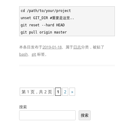
cd /path/to/your/project

unset GIT_DIR #重要是这里..

git reset --hard HEAD

本条目发布于
2019-01-18
。属于
日志
分类，被贴了
bash
、
git
标签。
文
第 1 页，共 2 页
1
2
»
章
搜索
导
搜索
航