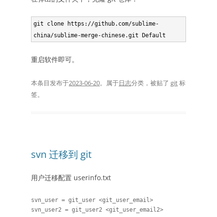
git clone https://github.com/sublime-
china/sublime-merge-chinese.git Default
重启软件即可。
本条目发布于
2023-06-20
。属于
日志
分类，被贴了
git
标
签。
svn 迁移到 git
用户迁移配置 userinfo.txt
svn_user = git_user <git_user_email>
svn_user2 = git_user2 <git_user_email2>