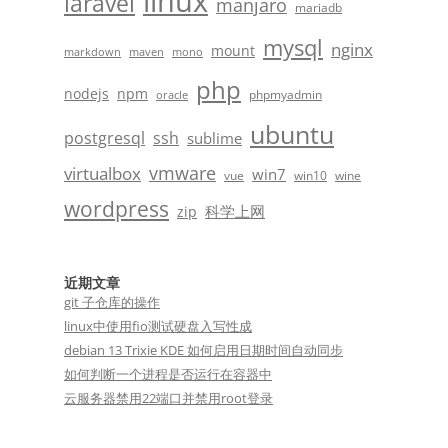
linux
laravel
manjaro
mariadb
mysql
nginx
mount
markdown
maven
mono
php
nodejs
npm
phpmyadmin
oracle
ubuntu
postgresql
ssh
sublime
vmware
virtualbox
win7
vue
win10
wine
wordpress
科学上网
zip
近期文章
git 子仓库的操作
linux中使用fio测试硬盘入写性成
debian 13 Trixie KDE 如何启用日期时间自动同步
如何判断一个进程是否运行在容器中
云服务器禁用22端口并禁用root登录