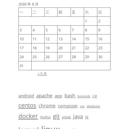
2026 年 8 月
一
二
三
四
五
六
日
1
2
3
4
5
6
7
8
9
10
11
12
13
14
15
16
17
18
19
20
21
22
23
24
25
26
27
28
29
30
31
« 5 月
apache
bash
android
app
C#
bootusb
centos
chrome
composer
css
dedecms
docker
git
java
js
firefox
gitlab