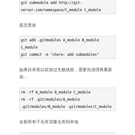
git submodule add http://git-
server.com/namespace/C_module C_module
提交更改
git add .gitmodules A_module B_module 
C_module

git commit -m "chore: add submodules"
如果目录里以前加过失败残留，需要先清理再重新
加：
rm -rf A_module B_module C_module

rm -rf .git/modules/A_module 
.git/modules/B_module .git/modules/C_module
全新所有子仓库克隆仓库到本地