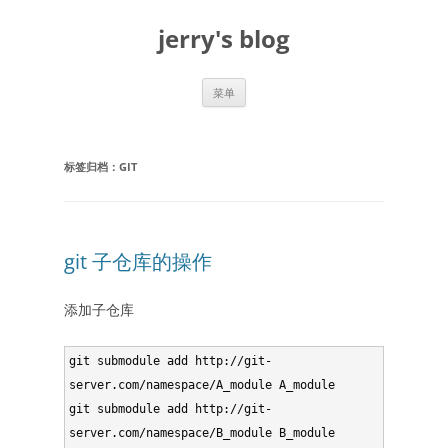
跳
至
jerry's blog
正
文
菜单
标签归档：
GIT
git 子仓库的操作
添加子仓库
git submodule add http://git-
server.com/namespace/A_module A_module

git submodule add http://git-
server.com/namespace/B_module B_module
