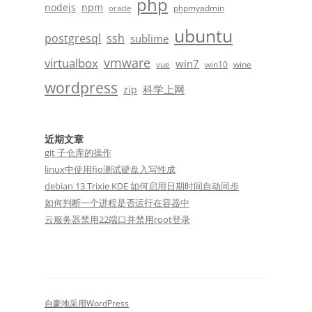
php
nodejs
npm
phpmyadmin
oracle
ubuntu
postgresql
ssh
sublime
vmware
virtualbox
win7
vue
win10
wine
wordpress
科学上网
zip
近期文章
git 子仓库的操作
linux中使用fio测试硬盘入写性成
debian 13 Trixie KDE 如何启用日期时间自动同步
如何判断一个进程是否运行在容器中
云服务器禁用22端口并禁用root登录
自豪地采用WordPress