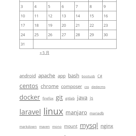
3
4
5
6
7
8
9
10
11
12
13
14
15
16
17
18
19
20
21
22
23
24
25
26
27
28
29
30
31
« 5 月
apache
bash
android
app
C#
bootusb
centos
chrome
composer
css
dedecms
docker
git
java
js
firefox
gitlab
linux
laravel
manjaro
mariadb
mysql
nginx
mount
markdown
maven
mono