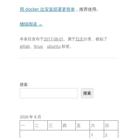
用 docker 比安装部署更简单
，推荐使用。
继续阅读
→
本条目发布于
2017-08-01
。属于
日志
分类，被贴了
gitlab
、
linux
、
ubuntu
标签。
搜索
搜索
2026 年 8 月
一
二
三
四
五
六
日
1
2