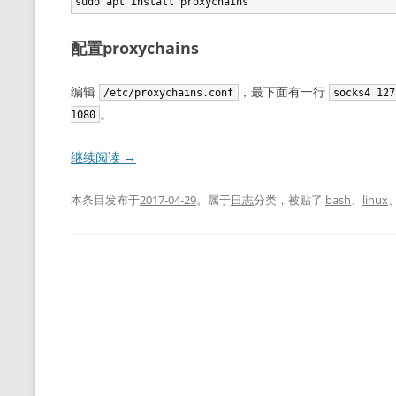
配置proxychains
编辑
，最下面有一行
/etc/proxychains.conf
socks4 127
。
1080
继续阅读
→
本条目发布于
2017-04-29
。属于
日志
分类，被贴了
bash
、
linux