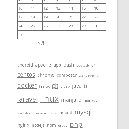
10
11
12
13
14
15
16
17
18
19
20
21
22
23
24
25
26
27
28
29
30
31
« 5 月
apache
bash
android
app
C#
bootusb
centos
chrome
composer
css
dedecms
docker
git
java
js
firefox
gitlab
linux
laravel
manjaro
mariadb
mysql
mount
markdown
maven
mono
php
nginx
nodejs
npm
oracle