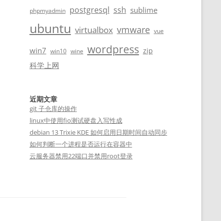
postgresql
ssh
sublime
phpmyadmin
ubuntu
vmware
virtualbox
vue
wordpress
win7
zip
win10
wine
科学上网
近期文章
git 子仓库的操作
linux中使用fio测试硬盘入写性成
debian 13 Trixie KDE 如何启用日期时间自动同步
如何判断一个进程是否运行在容器中
云服务器禁用22端口并禁用root登录