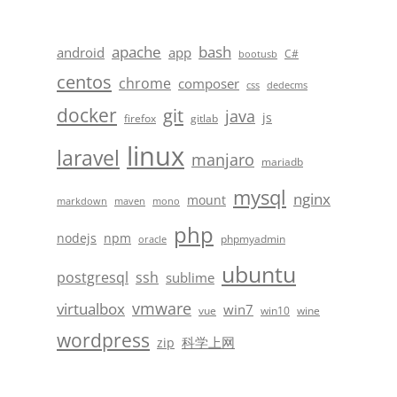
apache
bash
android
app
C#
bootusb
centos
chrome
composer
css
dedecms
docker
git
java
js
firefox
gitlab
linux
laravel
manjaro
mariadb
mysql
nginx
mount
markdown
maven
mono
php
nodejs
npm
phpmyadmin
oracle
ubuntu
postgresql
ssh
sublime
vmware
virtualbox
win7
vue
win10
wine
wordpress
科学上网
zip