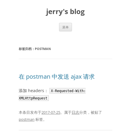
跳
至
jerry's blog
正
文
菜单
标签归档：
POSTMAN
在 postman 中发送 ajax 请求
添加 headers：
X-Requested-With:
XMLHttpRequest
本条目发布于
2017-07-25
。属于
日志
分类，被贴了
postman
标签。