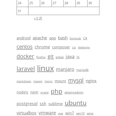
24
25
26
27
28
29
30
31
« 5 月
apache
bash
android
app
C#
bootusb
centos
chrome
composer
css
dedecms
docker
git
java
js
firefox
gitlab
linux
laravel
manjaro
mariadb
mysql
nginx
mount
markdown
maven
mono
php
nodejs
npm
phpmyadmin
oracle
ubuntu
postgresql
ssh
sublime
vmware
virtualbox
win7
vue
win10
wine