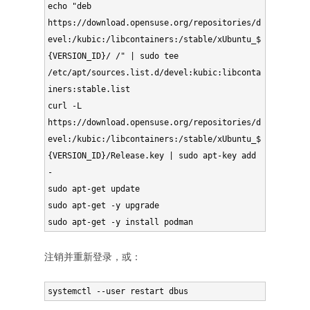
echo "deb 
https://download.opensuse.org/repositories/d
evel:/kubic:/libcontainers:/stable/xUbuntu_$
{VERSION_ID}/ /" | sudo tee 
/etc/apt/sources.list.d/devel:kubic:libconta
iners:stable.list

curl -L 
https://download.opensuse.org/repositories/d
evel:/kubic:/libcontainers:/stable/xUbuntu_$
{VERSION_ID}/Release.key | sudo apt-key add 
-

sudo apt-get update

sudo apt-get -y upgrade

sudo apt-get -y install podman
注销并重新登录，或：
systemctl --user restart dbus