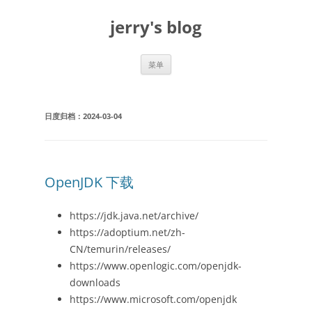
跳
至
jerry's blog
正
文
菜单
日度归档：
2024-03-04
OpenJDK 下载
https://jdk.java.net/archive/
https://adoptium.net/zh-
CN/temurin/releases/
https://www.openlogic.com/openjdk-
downloads
https://www.microsoft.com/openjdk