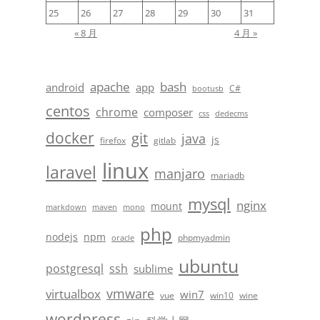
25
26
27
28
29
30
31
« 8 月
4 月 »
apache
bash
android
app
C#
bootusb
centos
chrome
composer
css
dedecms
docker
git
java
js
firefox
gitlab
linux
laravel
manjaro
mariadb
mysql
nginx
mount
markdown
maven
mono
php
nodejs
npm
phpmyadmin
oracle
ubuntu
postgresql
ssh
sublime
vmware
virtualbox
win7
vue
win10
wine
wordpress