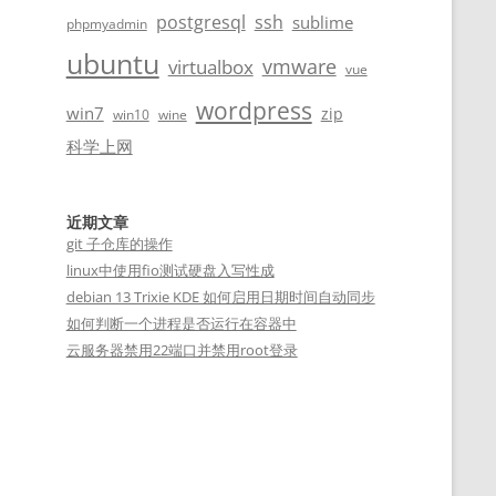
postgresql
ssh
sublime
phpmyadmin
ubuntu
vmware
virtualbox
vue
wordpress
win7
zip
win10
wine
科学上网
近期文章
git 子仓库的操作
linux中使用fio测试硬盘入写性成
debian 13 Trixie KDE 如何启用日期时间自动同步
如何判断一个进程是否运行在容器中
云服务器禁用22端口并禁用root登录