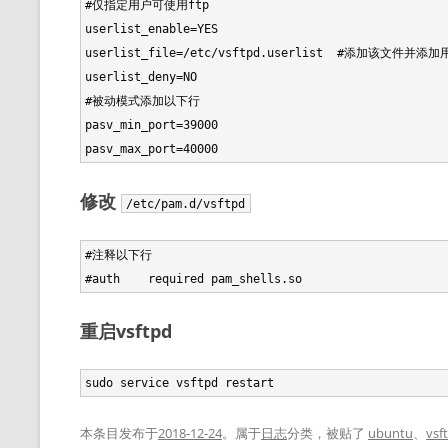
#仅指定用户可使用ftp

userlist_enable=YES

userlist_file=/etc/vsftpd.userlist  #添加该文件并
userlist_deny=NO

#被动模式添加以下行

pasv_min_port=39000

修改
/etc/pam.d/vsftpd
#注释以下行

重启vsftpd
本条目发布于
2018-12-24
。属于
日志
分类，被贴了
ubuntu
、
vsf