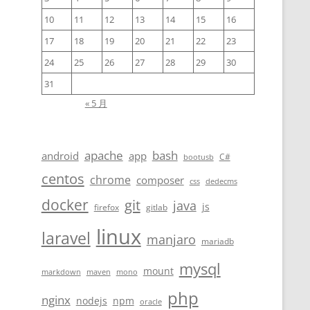
10
11
12
13
14
15
16
17
18
19
20
21
22
23
24
25
26
27
28
29
30
31
« 5 月
apache
bash
android
app
C#
bootusb
centos
chrome
composer
css
dedecms
docker
git
java
js
firefox
gitlab
linux
laravel
manjaro
mariadb
mysql
mount
markdown
maven
mono
php
nginx
nodejs
npm
oracle