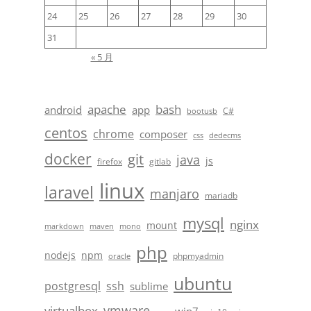
24
25
26
27
28
29
30
31
« 5 月
apache
bash
android
app
C#
bootusb
centos
chrome
composer
css
dedecms
docker
git
java
js
firefox
gitlab
linux
laravel
manjaro
mariadb
mysql
nginx
mount
markdown
maven
mono
php
nodejs
npm
phpmyadmin
oracle
ubuntu
postgresql
ssh
sublime
vmware
virtualbox
win7