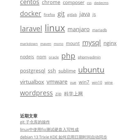
centos
chrome
composer
css
dedecms
docker
git
java
js
firefox
gitlab
linux
laravel
manjaro
mariadb
mysql
nginx
mount
markdown
maven
mono
php
nodejs
npm
phpmyadmin
oracle
ubuntu
postgresql
ssh
sublime
vmware
virtualbox
win7
vue
win10
wine
wordpress
科学上网
zip
近期文章
git 子仓库的操作
linux中使用fio测试硬盘入写性成
debian 13 Trixie KDE 如何启用日期时间自动同步