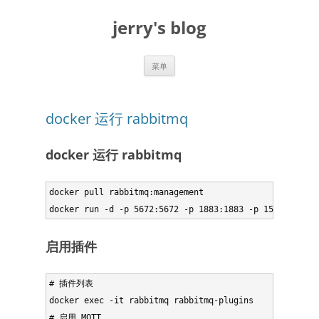
跳
至
jerry's blog
正
文
菜单
docker 运行 rabbitmq
docker 运行 rabbitmq
docker pull rabbitmq:management

启用插件
# 插件列表

docker exec -it rabbitmq rabbitmq-plugins

# 启用 MQTT
