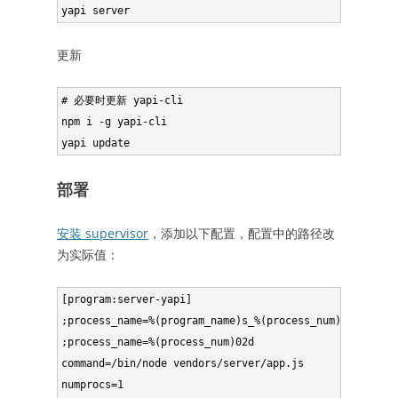
更新
# 必要时更新 yapi-cli

npm i -g yapi-cli

部署
安装 supervisor
，添加以下配置，配置中的路径改
为实际值：
[program:server-yapi]

;process_name=%(program_name)s_%(process_num)02d

;process_name=%(process_num)02d

command=/bin/node vendors/server/app.js

numprocs=1
