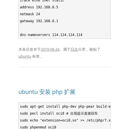
iface eth0 inet static

address 192.168.0.5

netmask 24

gateway 192.168.0.1

本条目发布于
2019-09-24
。属于
日志
分类，被贴了
ubuntu
标签。
ubuntu 安装 php 扩展
sudo apt-get install php-dev php-pear build-essential 
sudo pecl install oci8 # 出现提示直接回车

sudo echo "extension=oci8.so" >> /etc/php/7.x/mo
sudo phpenmod oci8
