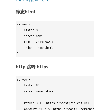
静态html
server {

    listen 80;

    server_name  _;

    root   /home/www;

    index  index.html;

http 跳转 https
server {

    listen 80;

    server_name  domain;

    return 301   https://$host$request_uri;

    #rewrite ^(.*)$  https://$host$1 permanent;
