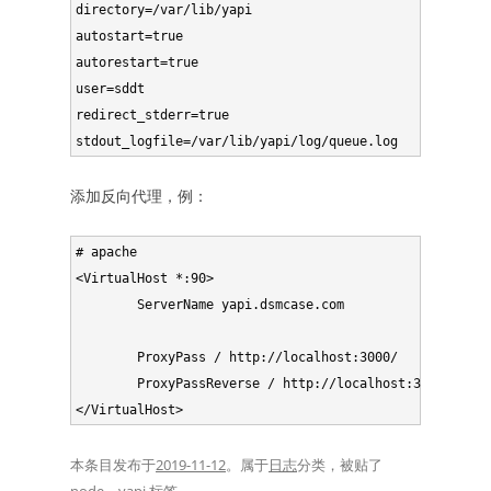
directory=/var/lib/yapi

autostart=true

autorestart=true

user=sddt

redirect_stderr=true

添加反向代理，例：
# apache

<VirtualHost *:90>

        ServerName yapi.dsmcase.com

        ProxyPass / http://localhost:3000/

        ProxyPassReverse / http://localhost:3000/

本条目发布于
2019-11-12
。属于
日志
分类，被贴了
node
、
yapi
标签。