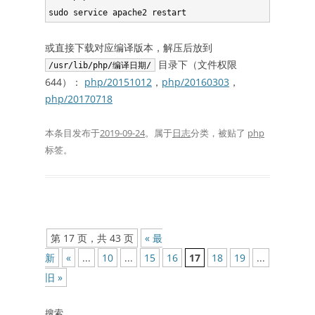
或直接下载对应编译版本，解压后放到
目录下（文件权限
/usr/lib/php/编译日期/
644）：
php/20151012
，
php/20160303
，
php/20170718
本条目发布于
2019-09-24
。属于
日志
分类，被贴了
php
标签。
文
第 17 页，共 43 页
« 最
章
新
«
...
10
...
15
16
17
18
19
...
30
40
导
旧 »
航
搜索