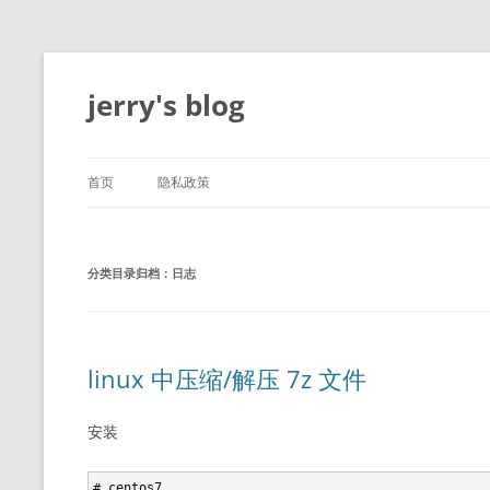
跳
至
正
jerry's blog
文
首页
隐私政策
分类目录归档：
日志
linux 中压缩/解压 7z 文件
安装
# centos7
