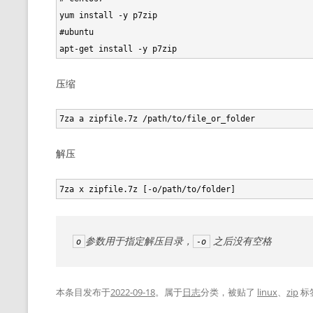
yum install -y p7zip

#ubuntu

压缩
解压
参数用于指定解压目录，
之后没有空格
o
-o
本条目发布于
2022-09-18
。属于
日志
分类，被贴了
linux
、
zip
标