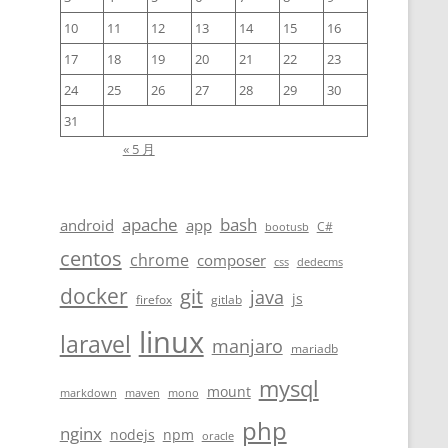
10
11
12
13
14
15
16
17
18
19
20
21
22
23
24
25
26
27
28
29
30
31
« 5 月
apache
bash
android
app
C#
bootusb
centos
chrome
composer
css
dedecms
docker
git
java
js
firefox
gitlab
linux
laravel
manjaro
mariadb
mysql
mount
markdown
maven
mono
php
nginx
nodejs
npm
oracle