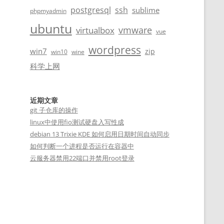
postgresql
ssh
sublime
phpmyadmin
ubuntu
vmware
virtualbox
vue
wordpress
win7
zip
win10
wine
科学上网
近期文章
git 子仓库的操作
linux中使用fio测试硬盘入写性成
debian 13 Trixie KDE 如何启用日期时间自动同步
如何判断一个进程是否运行在容器中
云服务器禁用22端口并禁用root登录