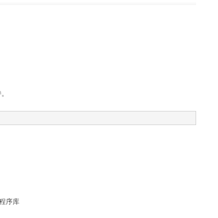
持。
程序库