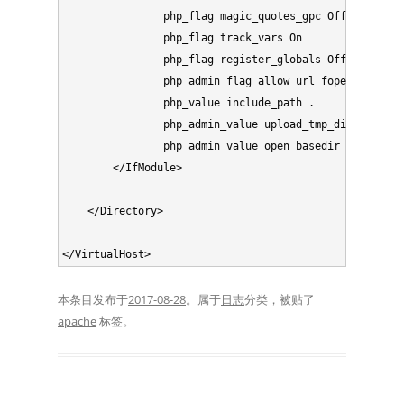
                php_flag magic_quotes_gpc Off

                php_flag track_vars On

                php_flag register_globals Off

                php_admin_flag allow_url_fopen Off

                php_value include_path .

                php_admin_value upload_tmp_dir /tmp

                php_admin_value open_basedir /usr/shar
        </IfModule>

    </Directory>

本条目发布于
2017-08-28
。属于
日志
分类，被贴了
apache
标签。