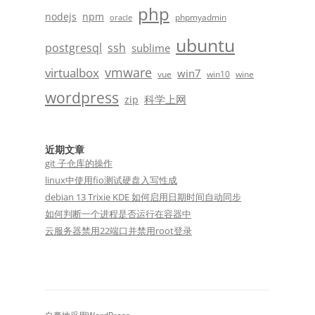
php
nodejs
npm
phpmyadmin
oracle
ubuntu
postgresql
ssh
sublime
vmware
virtualbox
win7
vue
win10
wine
wordpress
科学上网
zip
近期文章
git 子仓库的操作
linux中使用fio测试硬盘入写性成
debian 13 Trixie KDE 如何启用日期时间自动同步
如何判断一个进程是否运行在容器中
云服务器禁用22端口并禁用root登录