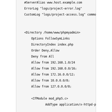
    #ServerAlias www.host.example.com           
    ErrorLog "logs/project-error.log"             
    CustomLog "logs/project-access.log" common    
    <Directory /home/www/phpmyadmin>           
        Options FollowSymLinks

        DirectoryIndex index.php                    
        Order Deny,Allow                           
        Deny from All                           
        Allow from 192.168.1.0/24                   
        Allow from 192.168.0.0/16;                
        Allow from 172.16.0.0/12;

        Allow from 10.0.0.0/8;

        Allow from 127.0.0.0/8;

        <IfModule mod_php5.c>                     
                AddType application/x-httpd-php .php
