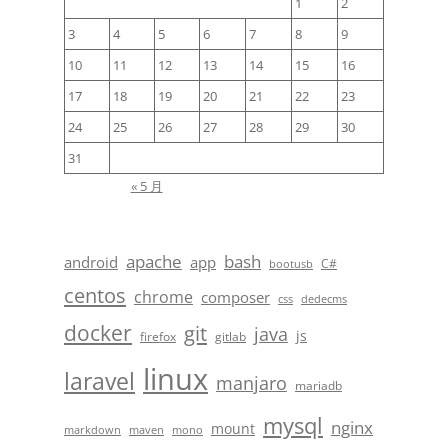
1
2
3
4
5
6
7
8
9
10
11
12
13
14
15
16
17
18
19
20
21
22
23
24
25
26
27
28
29
30
31
« 5 月
apache
bash
android
app
C#
bootusb
centos
chrome
composer
css
dedecms
docker
git
java
js
firefox
gitlab
linux
laravel
manjaro
mariadb
mysql
nginx
mount
markdown
maven
mono