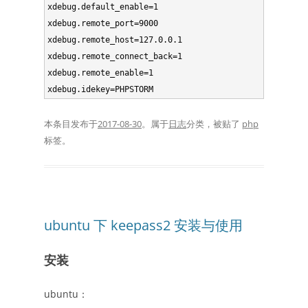
xdebug.default_enable=1

xdebug.remote_port=9000

xdebug.remote_host=127.0.0.1

xdebug.remote_connect_back=1

xdebug.remote_enable=1

本条目发布于
2017-08-30
。属于
日志
分类，被贴了
php
标签。
ubuntu 下 keepass2 安装与使用
安装
ubuntu：