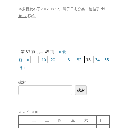
本条目发布于
2017-08-17
。属于
日志
分类，被贴了
dd
、
linux
标签。
文
第 33 页，共 43 页
« 最
章
新
«
...
10
20
...
31
32
33
34
35
...
40
导
旧 »
航
搜索
搜索
2026 年 8 月
一
二
三
四
五
六
日