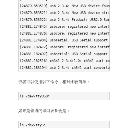
[24879.853519] usb 2-3.4: New USB device found, idVend
[24879.853521] usb 2-3.4: New USB device strings: Mf
[24879.853522] usb 2-3.4: Product: USB2.0-Serial

[24881.174845] usbcore: registered new interface drive
[24881.174876] usbcore: registered new interface drive
[24881.174904] usbserial: USB Serial support registere
[24881.182472] usbcore: registered new interface drive
[24881.182497] usbserial: USB Serial support registere
[24881.182516] ch341 2-3.4:1.0: ch341-uart converter d
或者可以使用以下命令，相对比较简单：
如果是普通的串口设备会是：