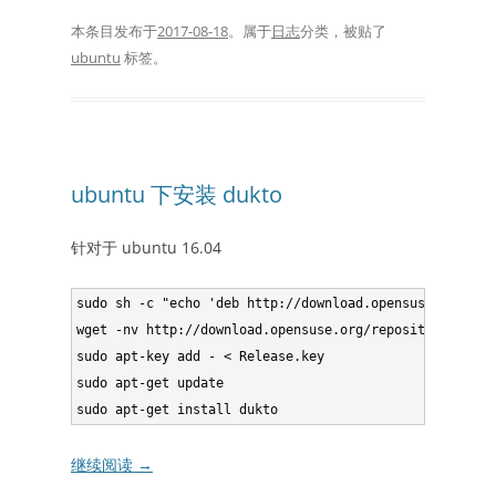
本条目发布于
2017-08-18
。属于
日志
分类，被贴了
ubuntu
标签。
ubuntu 下安装 dukto
针对于 ubuntu 16.04
sudo sh -c "echo 'deb http://download.opensuse.org/rep
wget -nv http://download.opensuse.org/repositories/hom
sudo apt-key add - < Release.key

sudo apt-get update

继续阅读
→