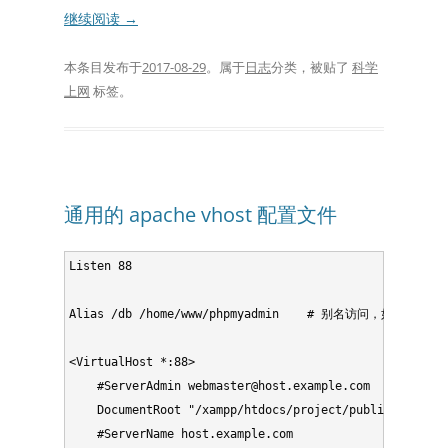
继续阅读
→
本条目发布于
2017-08-29
。属于
日志
分类，被贴了
科学
上网
标签。
通用的 apache vhost 配置文件
Listen 88                                      
Alias /db /home/www/phpmyadmin    # 别名访问，如 http://l
<VirtualHost *:88>                              
    #ServerAdmin webmaster@host.example.com      
    DocumentRoot "/xampp/htdocs/project/public"   
    #ServerName host.example.com                  