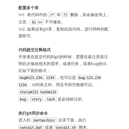
配置多个库
\n1. 将代码中的
和
删除，其余修改同上，
/*
*/
注意：
不可修改。
$i ++
\n2. 如果还有git库，复制此段代码，进行同样的配
置即可。
代码提交注释格式
开发者在提交代码到git的时候，需要在备注里面注
明此次修改相关的需求，或者任务，或者bug的id。
比如下面的格式：
，也可以是
bug#123,234, 1234
bug:123,234
，id列表之间，用逗号和空格都可以。
1234
story#123 task#123
,
,
是必须标注的。
bug
story
task
执行git同步命令
进入到
目录下面，执行
zentao/bin/
或者
脚本。
syncgit.bat
syncgit.sh