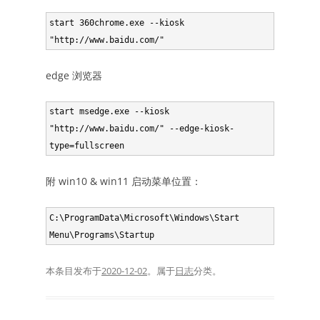
start 360chrome.exe --kiosk 
"http://www.baidu.com/"
edge 浏览器
start msedge.exe --kiosk 
"http://www.baidu.com/" --edge-kiosk-
type=fullscreen
附 win10 & win11 启动菜单位置：
C:\ProgramData\Microsoft\Windows\Start 
Menu\Programs\Startup
本条目发布于
2020-12-02
。属于
日志
分类。