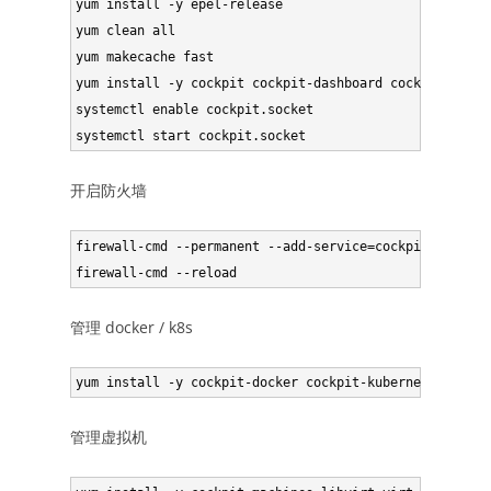
yum install -y epel-release

yum clean all

yum makecache fast

yum install -y cockpit cockpit-dashboard cockpit-stora
systemctl enable cockpit.socket

开启防火墙
firewall-cmd --permanent --add-service=cockpit

管理 docker / k8s
管理虚拟机