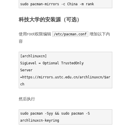
sudo pacman-mirrors -c China -m rank
科技大学的安装源（可选）
使用root权限编辑
增加以下内
/etc/pacman.conf
容
[archlinuxcn]

SigLevel = Optional TrustedOnly

Server 
=https://mirrors.ustc.edu.cn/archlinuxcn/$ar
ch
然后执行
sudo pacman -Syy && sudo pacman -S 
archlinuxcn-keyring