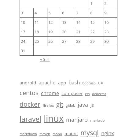
1
2
3
4
5
6
7
8
9
10
11
12
13
14
15
16
17
18
19
20
21
22
23
24
25
26
27
28
29
30
31
« 5 月
apache
bash
android
app
C#
bootusb
centos
chrome
composer
css
dedecms
docker
git
java
js
firefox
gitlab
linux
laravel
manjaro
mariadb
mysql
nginx
mount
markdown
maven
mono