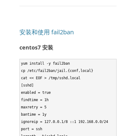
安装和使用 fail2ban
centos7 安装
yum install -y fail2ban

cp /etc/fail2ban/jail.{conf,local}

cat << EOF > /tmp/sshd.local

[sshd]

enabled = true

findtime = 1h

maxretry = 5

bantime = 1y

ignoreip = 127.0.0.1/8 ::1 192.168.0.0/24

port = ssh
