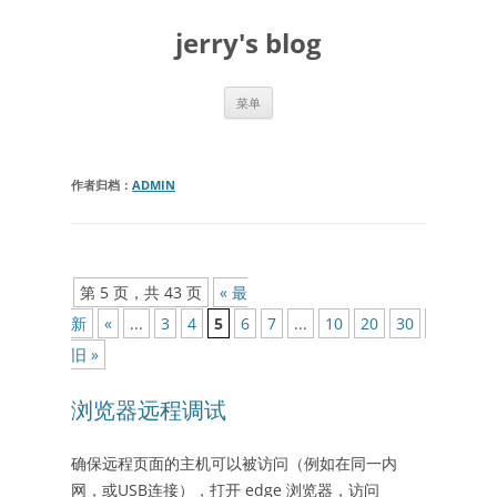
跳
至
jerry's blog
正
文
菜单
作者归档：
ADMIN
文
第 5 页，共 43 页
« 最
章
新
«
...
3
4
5
6
7
...
10
20
30
...
»
导
旧 »
航
浏览器远程调试
确保远程页面的主机可以被访问（例如在同一内
网，或USB连接），打开 edge 浏览器，访问