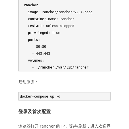
  rancher:

    image: rancher/rancher:v2.7-head

    container_name: rancher

    restart: unless-stopped

    privileged: true

    ports:

      - 80:80

      - 443:443

    volumes:

      - ./rancher:/var/lib/rancher
启动服务：
docker-compose up -d
登录及首次配置
浏览器打开 rancher 的 IP，等待/刷新，进入欢迎界