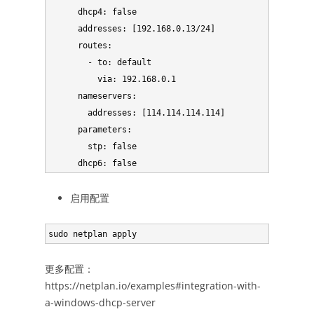
      dhcp4: false

      addresses: [192.168.0.13/24]

      routes:

        - to: default

          via: 192.168.0.1

      nameservers:

        addresses: [114.114.114.114]

      parameters:

        stp: false

启用配置
更多配置：
https://netplan.io/examples#integration-with-
a-windows-dhcp-server