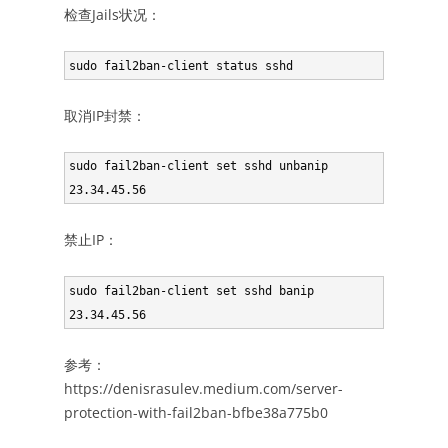
检查Jails状况：
sudo fail2ban-client status sshd
取消IP封禁：
sudo fail2ban-client set sshd unbanip 
23.34.45.56
禁止IP：
sudo fail2ban-client set sshd banip 
23.34.45.56
参考：
https://denisrasulev.medium.com/server-
protection-with-fail2ban-bfbe38a775b0