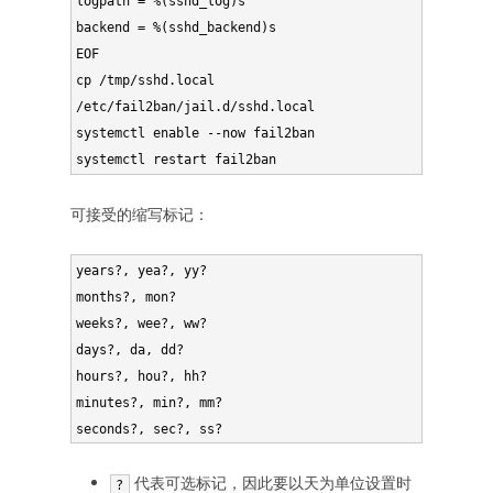
logpath = %(sshd_log)s

backend = %(sshd_backend)s

EOF

cp /tmp/sshd.local 
/etc/fail2ban/jail.d/sshd.local

systemctl enable --now fail2ban

systemctl restart fail2ban
可接受的缩写标记：
years?, yea?, yy?

months?, mon?

weeks?, wee?, ww?

days?, da, dd?

hours?, hou?, hh?

minutes?, min?, mm?

代表可选标记，因此要以天为单位设置时
?