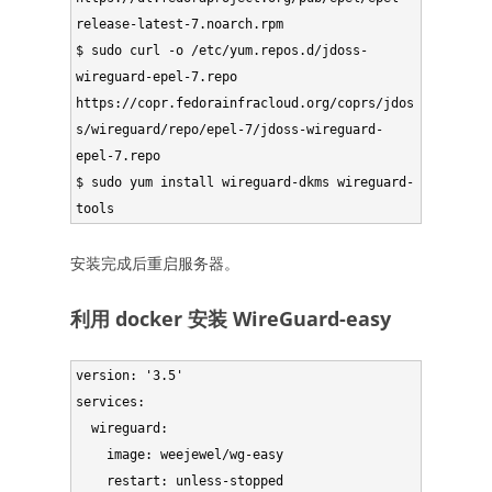
release-latest-7.noarch.rpm

$ sudo curl -o /etc/yum.repos.d/jdoss-
wireguard-epel-7.repo 
https://copr.fedorainfracloud.org/coprs/jdos
s/wireguard/repo/epel-7/jdoss-wireguard-
epel-7.repo

$ sudo yum install wireguard-dkms wireguard-
tools
安装完成后重启服务器。
利用 docker 安装 WireGuard-easy
version: '3.5'

services:

  wireguard:

    image: weejewel/wg-easy

    restart: unless-stopped
