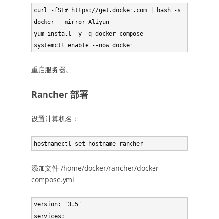
curl -fSL# https://get.docker.com | bash -s 
docker --mirror Aliyun

yum install -y -q docker-compose

systemctl enable --now docker
重启服务器。
Rancher 部署
设置计算机名：
hostnamectl set-hostname rancher
添加文件 /home/docker/rancher/docker-
compose.yml
version: '3.5'

services:
