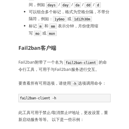
间，例如
/
/
/
/
days
day
da
dd
d
可以组合多个标记，格式为空格分隔，不带分
隔符，例如：
或
1y6mo
1d12h30m
标记
和
表示分钟，月份使用缩
m
mm
写
或
mo
mon
Fail2ban客户端
Fail2ban附带了一个名为
的命
fail2ban-client
令行工具，可用于与Fail2ban服务进行交互。
要查看所有可用选项，请使用
选项调用命令：
-h
fail2ban-client -h
此工具可用于禁止/取消禁止IP地址，更改设置，重
新启动服务等等。 以下是一些示例：