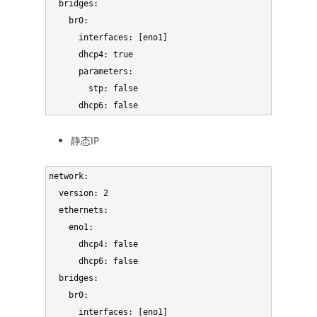
  bridges:

    br0:

      interfaces: [eno1]

      dhcp4: true

      parameters:

        stp: false

静态IP
network:

  version: 2

  ethernets:

    eno1:

      dhcp4: false

      dhcp6: false

  bridges:

    br0:

      interfaces: [eno1]
