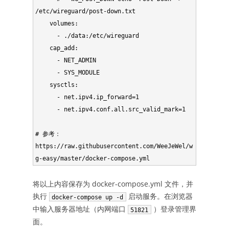
/etc/wireguard/post-down.txt

    volumes:

      - ./data:/etc/wireguard

    cap_add:

      - NET_ADMIN

      - SYS_MODULE

    sysctls:

      - net.ipv4.ip_forward=1

      - net.ipv4.conf.all.src_valid_mark=1

# 参考：
https://raw.githubusercontent.com/WeeJeWel/w
g-easy/master/docker-compose.yml
将以上内容保存为 docker-compose.yml 文件，并
执行
启动服务。在浏览器
docker-compose up -d
中输入服务器地址（内网端口
）登录管理界
51821
面。