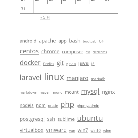
31
« 5 月
apache
bash
android
app
C#
bootusb
centos
chrome
composer
css
dedecms
docker
git
java
js
firefox
gitlab
linux
laravel
manjaro
mariadb
mysql
nginx
mount
markdown
maven
mono
php
nodejs
npm
phpmyadmin
oracle
ubuntu
postgresql
ssh
sublime
vmware
virtualbox
win7
vue
win10
wine