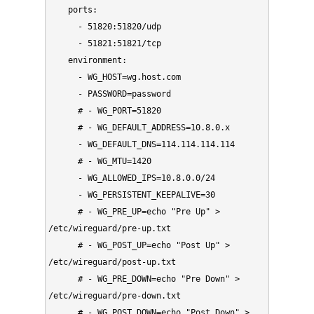
    ports:

      - 51820:51820/udp

      - 51821:51821/tcp

    environment:

      - WG_HOST=wg.host.com

      - PASSWORD=password

      # - WG_PORT=51820

      # - WG_DEFAULT_ADDRESS=10.8.0.x

      - WG_DEFAULT_DNS=114.114.114.114

      # - WG_MTU=1420

      - WG_ALLOWED_IPS=10.8.0.0/24

      - WG_PERSISTENT_KEEPALIVE=30

      # - WG_PRE_UP=echo "Pre Up" > 
/etc/wireguard/pre-up.txt

      # - WG_POST_UP=echo "Post Up" > 
/etc/wireguard/post-up.txt

      # - WG_PRE_DOWN=echo "Pre Down" > 
/etc/wireguard/pre-down.txt

      # - WG_POST_DOWN=echo "Post Down" > 