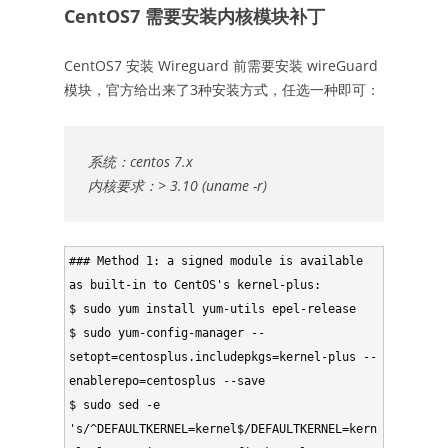
CentOS7 需要安装内核模块补丁
CentOS7 安装 Wireguard 前需要安装 wireGuard
模块，官方给出来了3种安装方式，任选一种即可：
系统：centos 7.x
内核要求：> 3.10 (uname -r)
### Method 1: a signed module is available 
as built-in to CentOS's kernel-plus:

$ sudo yum install yum-utils epel-release

$ sudo yum-config-manager --
setopt=centosplus.includepkgs=kernel-plus --
enablerepo=centosplus --save

$ sudo sed -e 
's/^DEFAULTKERNEL=kernel$/DEFAULTKERNEL=kern