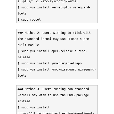
el-plus/' -i /etc/sysconfig/kernel

$ sudo yum install kernel-plus wireguard-
tools

$ sudo reboot
### Method 2: users wishing to stick with 
the standard kernel may use ELRepo's pre-
built module:

$ sudo yum install epel-release elrepo-
release

$ sudo yum install yum-plugin-elrepo

$ sudo yum install kmod-wireguard wireguard-
tools
### Method 3: users running non-standard 
kernels may wish to use the DKMS package 
instead:

$ sudo yum install 
https://dl.fedoraproject.org/pub/epel/epel-