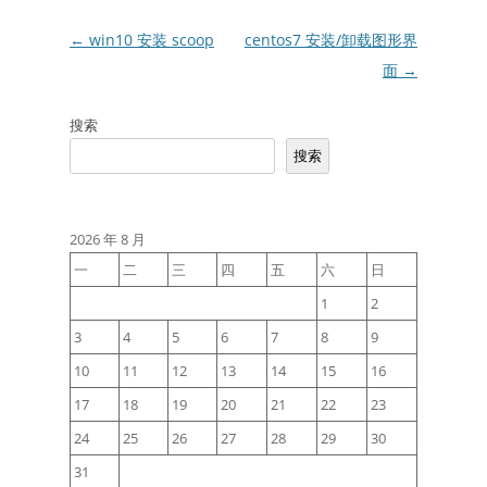
文
←
win10 安装 scoop
centos7 安装/卸载图形界
章
面
→
导
搜索
航
搜索
2026 年 8 月
一
二
三
四
五
六
日
1
2
3
4
5
6
7
8
9
10
11
12
13
14
15
16
17
18
19
20
21
22
23
24
25
26
27
28
29
30
31