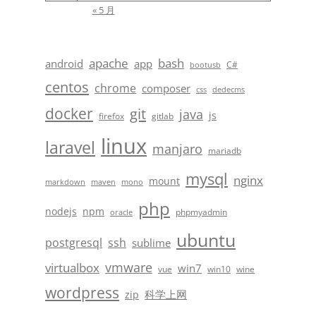
« 5 月
apache
bash
android
app
C#
bootusb
centos
chrome
composer
css
dedecms
docker
git
java
js
firefox
gitlab
linux
laravel
manjaro
mariadb
mysql
nginx
mount
markdown
maven
mono
php
nodejs
npm
phpmyadmin
oracle
ubuntu
postgresql
ssh
sublime
vmware
virtualbox
win7
vue
win10
wine
wordpress
科学上网
zip