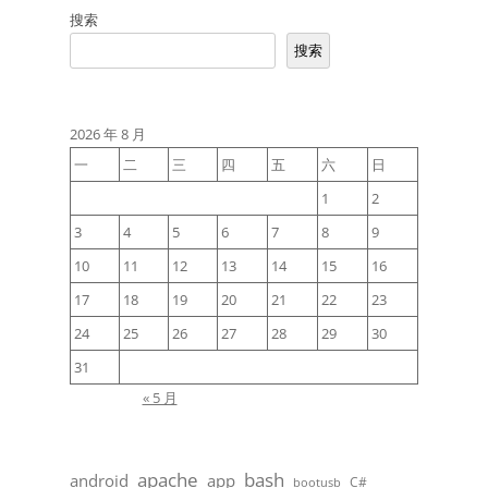
搜索
导
搜索
航
2026 年 8 月
一
二
三
四
五
六
日
1
2
3
4
5
6
7
8
9
10
11
12
13
14
15
16
17
18
19
20
21
22
23
24
25
26
27
28
29
30
31
« 5 月
apache
bash
android
app
C#
bootusb