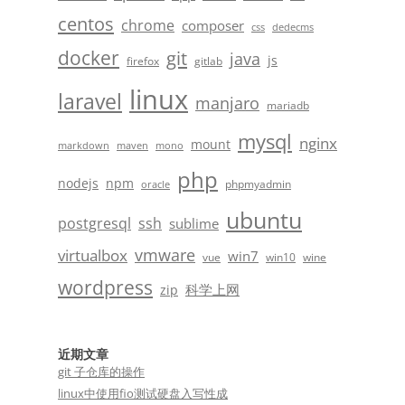
centos
chrome
composer
css
dedecms
docker
git
java
js
firefox
gitlab
linux
laravel
manjaro
mariadb
mysql
nginx
mount
markdown
maven
mono
php
nodejs
npm
phpmyadmin
oracle
ubuntu
postgresql
ssh
sublime
vmware
virtualbox
win7
vue
win10
wine
wordpress
科学上网
zip
近期文章
git 子仓库的操作
linux中使用fio测试硬盘入写性成