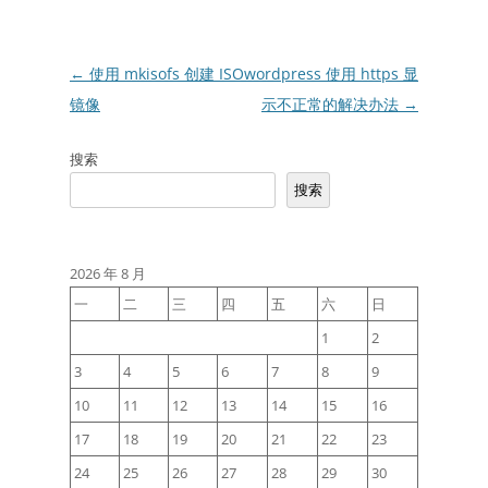
文
←
使用 mkisofs 创建 ISO
wordpress 使用 https 显
章
镜像
示不正常的解决办法
→
导
搜索
航
搜索
2026 年 8 月
一
二
三
四
五
六
日
1
2
3
4
5
6
7
8
9
10
11
12
13
14
15
16
17
18
19
20
21
22
23
24
25
26
27
28
29
30