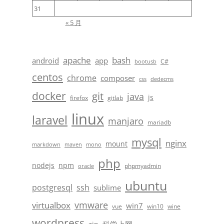
31
« 5 月
apache
bash
android
app
C#
bootusb
centos
chrome
composer
css
dedecms
docker
git
java
js
firefox
gitlab
linux
laravel
manjaro
mariadb
mysql
nginx
mount
markdown
maven
mono
php
nodejs
npm
phpmyadmin
oracle
ubuntu
postgresql
ssh
sublime
vmware
virtualbox
win7
vue
win10
wine
wordpress