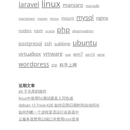
linux
laravel
manjaro
mariadb
mysql
nginx
mount
markdown
maven
mono
php
nodejs
npm
phpmyadmin
oracle
ubuntu
postgresql
ssh
sublime
vmware
virtualbox
win7
vue
win10
wine
wordpress
科学上网
zip
近期文章
git 子仓库的操作
linux中使用fio测试硬盘入写性成
debian 13 Trixie KDE 如何启用日期时间自动同步
如何判断一个进程是否运行在容器中
云服务器禁用22端口并禁用root登录