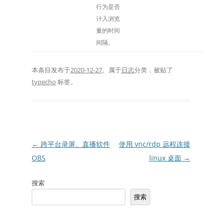
行为是否
计入浏览
量的时间
间隔。
本条目发布于
2020-12-27
。属于
日志
分类，被贴了
typecho
标签。
文
←
跨平台录屏、直播软件
使用 vnc/rdp 远程连接
章
OBS
linux 桌面
→
导
搜索
航
搜索