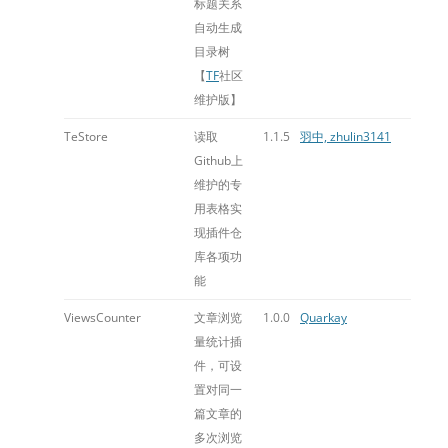
标题关系
自动生成
目录树
【
TF
社区
维护版】
TeStore
读取
1.1.5
羽中, zhulin3141
Github上
维护的专
用表格实
现插件仓
库各项功
能
ViewsCounter
文章浏览
1.0.0
Quarkay
量统计插
件，可设
置对同一
篇文章的
多次浏览