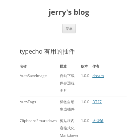
跳
至
jerry's blog
正
文
菜单
typecho 有用的插件
名称
描述
版本
作者
AutoSaveImage
自动下载
1.0.0
dream
保存远程
图片
AutoTags
标签自动
1.0.0
DT27
生成插件
Clipboard2markdown
剪贴板内
1.0.0
大袋鼠
容格式化
Markdown