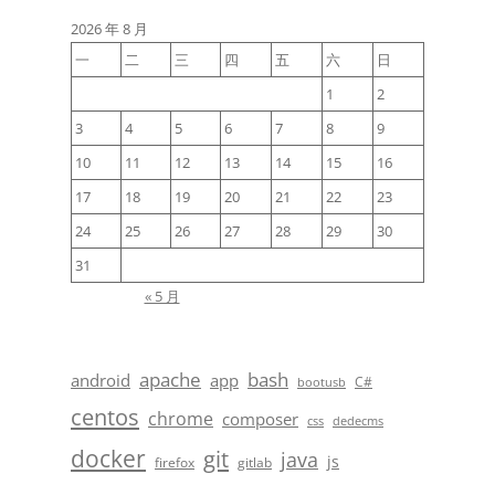
2026 年 8 月
一
二
三
四
五
六
日
1
2
3
4
5
6
7
8
9
10
11
12
13
14
15
16
17
18
19
20
21
22
23
24
25
26
27
28
29
30
31
« 5 月
apache
bash
android
app
C#
bootusb
centos
chrome
composer
css
dedecms
docker
git
java
js
firefox
gitlab