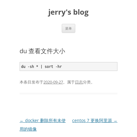
跳
至
jerry's blog
正
文
菜单
du 查看文件大小
本条目发布于
2020-09-27
。属于
日志
分类。
文
←
docker 删除所有未使
centos 7 更换阿里源
→
章
用的镜像