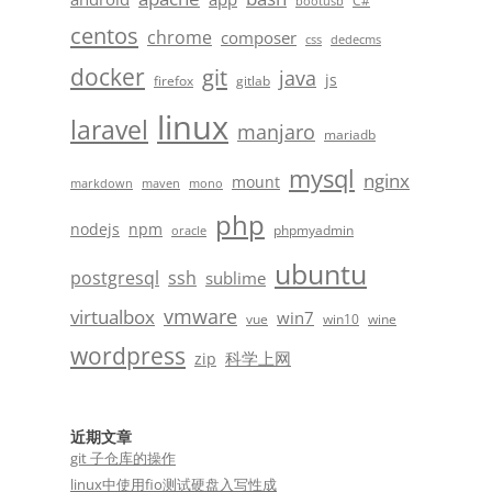
C#
bootusb
centos
chrome
composer
css
dedecms
docker
git
java
js
firefox
gitlab
linux
laravel
manjaro
mariadb
mysql
nginx
mount
markdown
maven
mono
php
nodejs
npm
phpmyadmin
oracle
ubuntu
postgresql
ssh
sublime
vmware
virtualbox
win7
vue
win10
wine
wordpress
科学上网
zip
近期文章
git 子仓库的操作
linux中使用fio测试硬盘入写性成