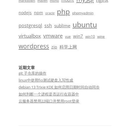
mount
markdown
maven
mono
php
nodejs
npm
phpmyadmin
oracle
ubuntu
postgresql
ssh
sublime
vmware
virtualbox
win7
vue
win10
wine
wordpress
科学上网
zip
近期文章
git 子仓库的操作
linux中使用fio测试硬盘入写性成
debian 13 Trixie KDE 如何启用日期时间自动同步
如何判断一个进程是否运行在容器中
云服务器禁用22端口并禁用root登录