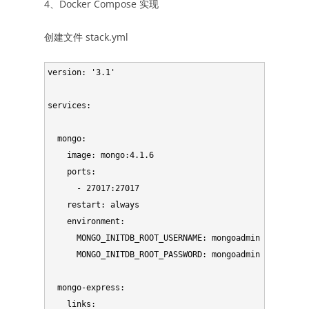
4、Docker Compose 实现
创建文件 stack.yml
version: '3.1'

services:

  mongo:

    image: mongo:4.1.6

    ports:

      - 27017:27017

    restart: always

    environment:

      MONGO_INITDB_ROOT_USERNAME: mongoadmin

      MONGO_INITDB_ROOT_PASSWORD: mongoadmin

  mongo-express:

    links:
