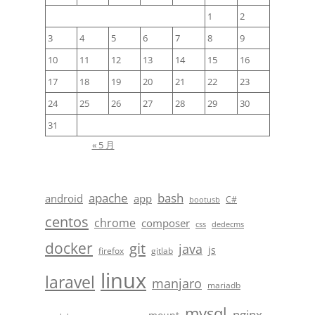
1
2
3
4
5
6
7
8
9
10
11
12
13
14
15
16
17
18
19
20
21
22
23
24
25
26
27
28
29
30
31
« 5 月
apache
bash
android
app
C#
bootusb
centos
chrome
composer
css
dedecms
docker
git
java
js
firefox
gitlab
linux
laravel
manjaro
mariadb
mysql
nginx