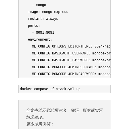
      - mongo

    image: mongo-express

    restart: always

    ports:

      - 8081:8081

    environment:

      ME_CONFIG_OPTIONS_EDITORTHEME: 3024-night

      ME_CONFIG_BASICAUTH_USERNAME: mongoexpress

      ME_CONFIG_BASICAUTH_PASSWORD: mongoexpress

      ME_CONFIG_MONGODB_ADMINUSERNAME: mongoadmin

全文中涉及到的用户名、密码、版本视实际
情况修改。
更多使用说明：