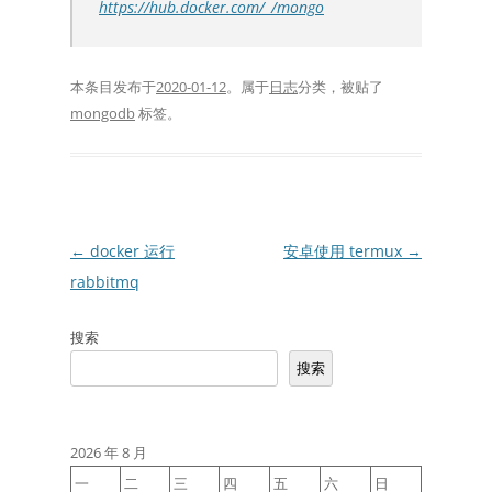
https://hub.docker.com/_/mongo
本条目发布于
2020-01-12
。属于
日志
分类，被贴了
mongodb
标签。
文
←
docker 运行
安卓使用 termux
→
章
rabbitmq
导
搜索
航
搜索
2026 年 8 月
一
二
三
四
五
六
日