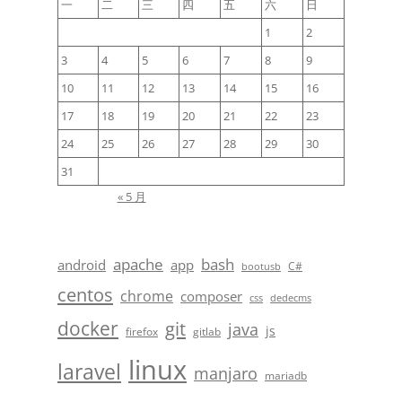
一
二
三
四
五
六
日
1
2
3
4
5
6
7
8
9
10
11
12
13
14
15
16
17
18
19
20
21
22
23
24
25
26
27
28
29
30
31
« 5 月
apache
bash
android
app
C#
bootusb
centos
chrome
composer
css
dedecms
docker
git
java
js
firefox
gitlab
linux
laravel
manjaro
mariadb