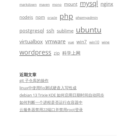
mysql
nginx
mount
markdown
maven
mono
php
nodejs
npm
phpmyadmin
oracle
ubuntu
postgresql
ssh
sublime
vmware
virtualbox
win7
vue
win10
wine
wordpress
科学上网
zip
近期文章
git 子仓库的操作
linux中使用fio测试硬盘入写性成
debian 13 Trixie KDE 如何启用日期时间自动同步
如何判断一个进程是否运行在容器中
云服务器禁用22端口并禁用root登录