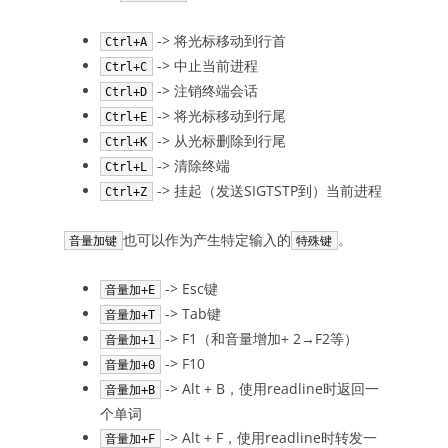
-> 将光标移动到行首
Ctrl+A
-> 中止当前进程
Ctrl+C
-> 注销终端会话
Ctrl+D
-> 将光标移动到行尾
Ctrl+E
-> 从光标删除到行尾
Ctrl+K
-> 清除终端
Ctrl+L
-> 挂起（发送SIGTSTP到）当前进程
Ctrl+Z
也可以作为产生特定输入的
。
音量加键
特殊键
-> Esc键
音量加+E
-> Tab键
音量加+T
-> F1（和音量增加+ 2→F2等）
音量加+1
-> F10
音量加+0
-> Alt + B，使用readline时返回一
音量加+B
个单词
-> Alt + F，使用readline时转发一
音量加+F