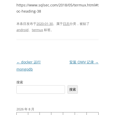
https://www.sqlsec.com/2018/05/termux.html#t
oc-heading-38
本条目发布于
2020-01-30
。属于
日志
分类，被贴了
android
、
termux
标签。
文
←
docker 运行
安装 OMV 记录
→
章
mongodb
导
搜索
航
搜索
2026 年 8 月