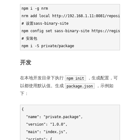
npm i -g nrm

nrm add local http://192.168.1.11:8081/repository/npm

# 设置sass-binary-site

npm config set sass-binary-site https://registry.npmmi
# 安装包

npm i -S private/package
开发
在本地开发目录下执行
，生成配置，可
npm init
以都使用默认值。生成
，示例如
package.json
下：
{

  "name": "private.package",

  "version": "1.0.0",

  "main": "index.js",

  "scripts": {
