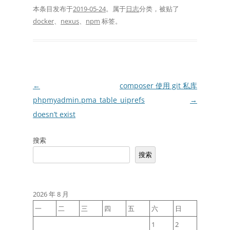
本条目发布于
2019-05-24
。属于
日志
分类，被贴了
docker
、
nexus
、
npm
标签。
文
←
composer 使用 git 私库
章
phpmyadmin.pma_table_uiprefs
→
导
doesn’t exist
航
搜索
搜索
2026 年 8 月
一
二
三
四
五
六
日
1
2