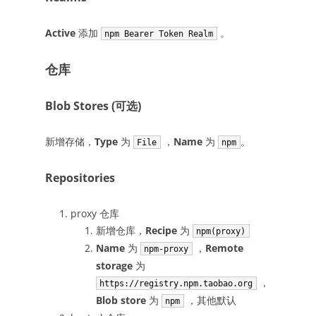
Active
添加
。
npm Bearer Token Realm
仓库
Blob Stores (可选)
新增存储，
Type
为
，
Name
为
。
File
npm
Repositories
proxy 仓库
新增仓库，
Recipe
为
npm(proxy)
Name
为
，
Remote
npm-proxy
storage
为
，
https://registry.npm.taobao.org
Blob store
为
，其他默认
npm