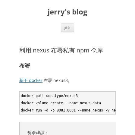
跳
至
jerry's blog
正
文
菜单
利用 nexus 布署私有 npm 仓库
布署
基于 docker
布署 nexus3。
docker pull sonatype/nexus3

docker volume create --name nexus-data

docker run -d -p 8081:8081 --name nexus -v nexus-data:
镜像详情：