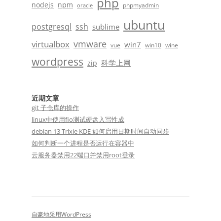
php
nodejs
npm
phpmyadmin
oracle
ubuntu
postgresql
ssh
sublime
vmware
virtualbox
win7
vue
win10
wine
wordpress
科学上网
zip
近期文章
git 子仓库的操作
linux中使用fio测试硬盘入写性成
debian 13 Trixie KDE 如何启用日期时间自动同步
如何判断一个进程是否运行在容器中
云服务器禁用22端口并禁用root登录
自豪地采用WordPress