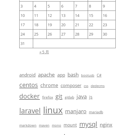
3
4
5
6
7
8
9
10
11
12
13
14
15
16
17
18
19
20
21
22
23
24
25
26
27
28
29
30
31
« 5 月
apache
bash
android
app
C#
bootusb
centos
chrome
composer
css
dedecms
docker
git
java
js
firefox
gitlab
linux
laravel
manjaro
mariadb
mysql
nginx
mount
markdown
maven
mono