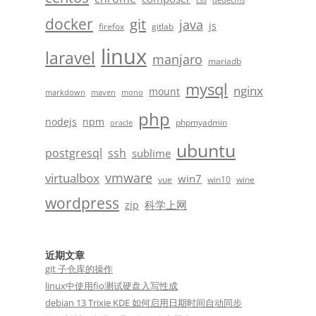
css
dedecms
docker
git
java
js
firefox
gitlab
linux
laravel
manjaro
mariadb
mysql
nginx
mount
markdown
maven
mono
php
nodejs
npm
phpmyadmin
oracle
ubuntu
postgresql
ssh
sublime
vmware
virtualbox
win7
vue
win10
wine
wordpress
科学上网
zip
近期文章
git 子仓库的操作
linux中使用fio测试硬盘入写性成
debian 13 Trixie KDE 如何启用日期时间自动同步