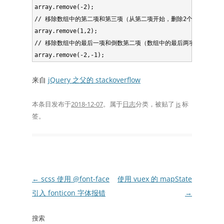
array.remove(-2);

// 移除数组中的第二项和第三项（从第二项开始，删除2个元素）

array.remove(1,2);

// 移除数组中的最后一项和倒数第二项（数组中的最后两项）

来自
jQuery 之父的 stackoverflow
本条目发布于
2018-12-07
。属于
日志
分类，被贴了
js
标
签。
文
←
scss 使用 @font-face
使用 vuex 的 mapState
章
引入 fonticon 字体报错
→
导
搜索
航