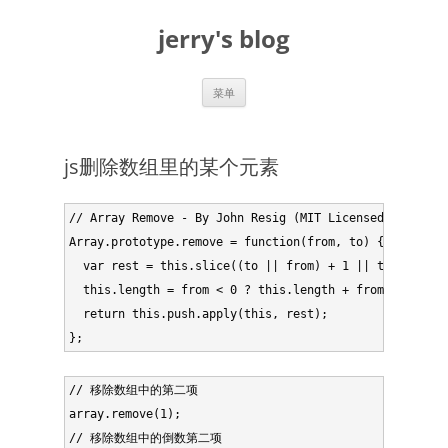
跳
至
jerry's blog
正
文
菜单
js删除数组里的某个元素
// Array Remove - By John Resig (MIT Licensed)

Array.prototype.remove = function(from, to) {

  var rest = this.slice((to || from) + 1 || this.length
  this.length = from < 0 ? this.length + from : from;

  return this.push.apply(this, rest);

// 移除数组中的第二项

array.remove(1);

// 移除数组中的倒数第二项
