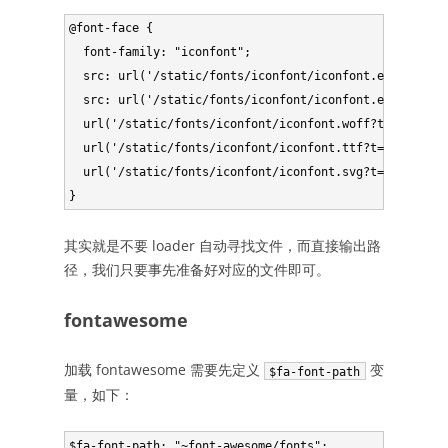
@font-face {

  font-family: "iconfont";

  src: url('/static/fonts/iconfont/iconfont.eot?t=1501
  src: url('/static/fonts/iconfont/iconfont.eot?t=1501
  url('/static/fonts/iconfont/iconfont.woff?t=15011351
  url('/static/fonts/iconfont/iconfont.ttf?t=150113513
  url('/static/fonts/iconfont/iconfont.svg?t=150113513
其实就是不要 loader 自动寻找文件，而直接输出路
径，我们只要事先准备好对应的文件即可。
fontawesome
加载 fontawesome 需要先定义
变
$fa-font-path
量，如下：
$fa-font-path: "~font-awesome/fonts";
