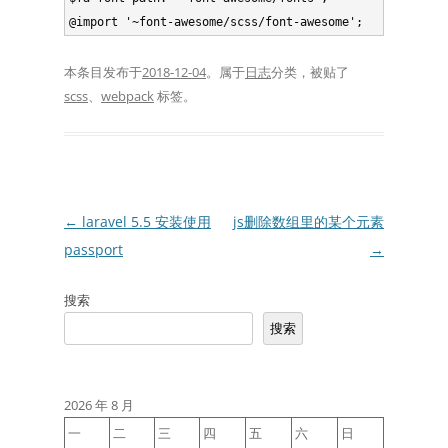
本条目发布于
2018-12-04
。属于
日志
分类，被贴了
scss
、
webpack
标签。
文
←
laravel 5.5 安装使用
js删除数组里的某个元素
章
passport
→
导
搜索
航
搜索
2026 年 8 月
一
二
三
四
五
六
日