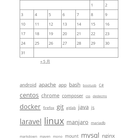
1
2
3
4
5
6
7
8
9
10
11
12
13
14
15
16
17
18
19
20
21
22
23
24
25
26
27
28
29
30
31
« 5 月
apache
bash
android
app
C#
bootusb
centos
chrome
composer
css
dedecms
docker
git
java
js
firefox
gitlab
linux
laravel
manjaro
mariadb
mysql
nginx
mount
markdown
maven
mono