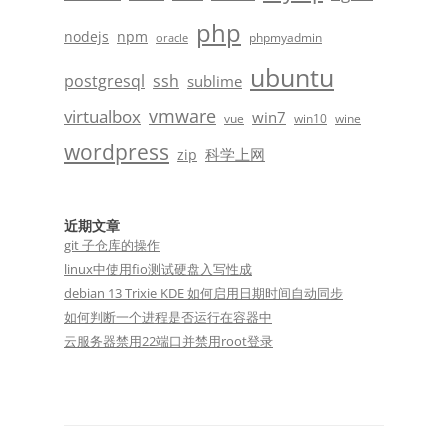
php
nodejs
npm
phpmyadmin
oracle
ubuntu
postgresql
ssh
sublime
vmware
virtualbox
win7
vue
win10
wine
wordpress
科学上网
zip
近期文章
git 子仓库的操作
linux中使用fio测试硬盘入写性成
debian 13 Trixie KDE 如何启用日期时间自动同步
如何判断一个进程是否运行在容器中
云服务器禁用22端口并禁用root登录