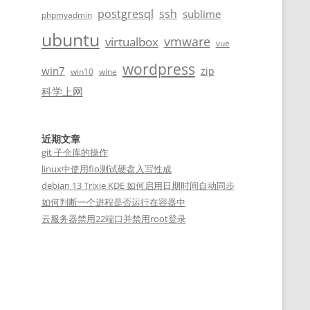
postgresql
ssh
sublime
phpmyadmin
ubuntu
vmware
virtualbox
vue
wordpress
win7
zip
win10
wine
科学上网
近期文章
git 子仓库的操作
linux中使用fio测试硬盘入写性成
debian 13 Trixie KDE 如何启用日期时间自动同步
如何判断一个进程是否运行在容器中
云服务器禁用22端口并禁用root登录