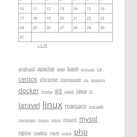
10
11
12
13
14
15
16
17
18
19
20
21
22
23
24
25
26
27
28
29
30
31
« 5 月
apache
bash
android
app
C#
bootusb
centos
chrome
composer
css
dedecms
docker
git
java
js
firefox
gitlab
linux
laravel
manjaro
mariadb
mysql
mount
markdown
maven
mono
php
nginx
nodejs
npm
oracle