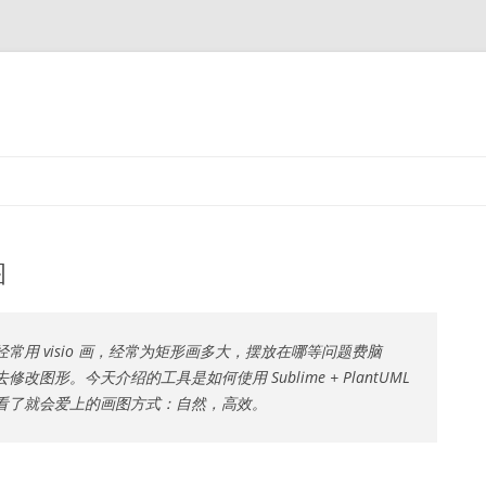
图
用 visio 画，经常为矩形画多大，摆放在哪等问题费脑
形。今天介绍的工具是如何使用 Sublime + PlantUML
看了就会爱上的画图方式：自然，高效。