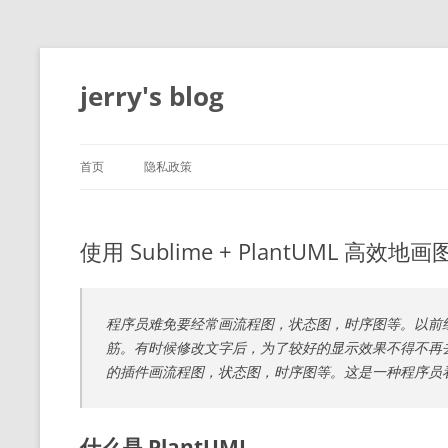
跳
至
正
jerry's blog
文
首页
隐私政策
使用 Sublime + PlantUML 高效地画
程序员难免要经常画流程图，状态图，时序图等。以前经常
筋。有时候修改文字后，为了较好的显示效果不得不再去修改图
的插件画流程图，状态图，时序图等。这是一种程序员
什么是 PlantUML