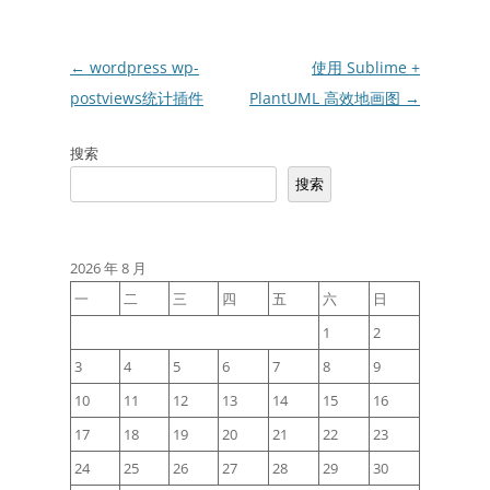
文
←
wordpress wp-
使用 Sublime +
章
postviews统计插件
PlantUML 高效地画图
→
导
搜索
航
搜索
2026 年 8 月
一
二
三
四
五
六
日
1
2
3
4
5
6
7
8
9
10
11
12
13
14
15
16
17
18
19
20
21
22
23
24
25
26
27
28
29
30