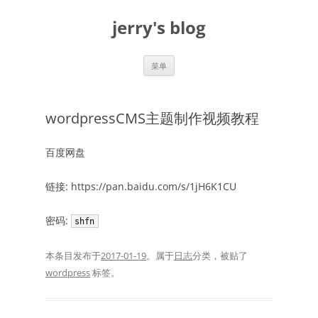
跳
至
jerry's blog
正
文
菜单
wordpressCMS主题制作视频教程
百度网盘
链接: https://pan.baidu.com/s/1jH6K1CU
密码:
shfn
本条目发布于
2017-01-19
。属于
日志
分类，被贴了
wordpress
标签。