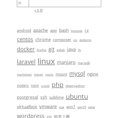
31
« 5 月
apache
bash
android
app
C#
bootusb
centos
chrome
composer
css
dedecms
docker
git
java
js
firefox
gitlab
linux
laravel
manjaro
mariadb
mysql
nginx
mount
markdown
maven
mono
php
nodejs
npm
phpmyadmin
oracle
ubuntu
postgresql
ssh
sublime
vmware
virtualbox
win7
vue
win10
wine
wordpress
科学上网
zip