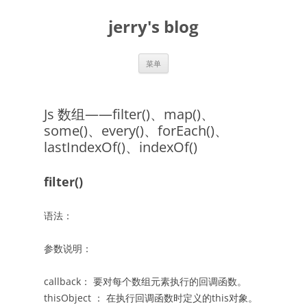
跳
至
jerry's blog
正
文
菜单
Js 数组——filter()、map()、
some()、every()、forEach()、
lastIndexOf()、indexOf()
filter()
语法：
参数说明：
callback： 要对每个数组元素执行的回调函数。
thisObject ： 在执行回调函数时定义的this对象。