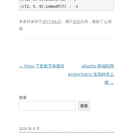
本条目发布于
2017-04-27
。属于
日志
分类，被贴了
js
标
签。
文
←
linux 下更新字体缓存
ubuntu 终端利用
章
proxychains 实现科学上
导
网
→
航
搜索
搜索
2026 年 8 月