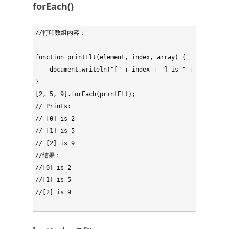
forEach()
//打印数组内容：

function printElt(element, index, array) {

    document.writeln("[" + index + "] is " + element +
}

[2, 5, 9].forEach(printElt);

// Prints:

// [0] is 2

// [1] is 5

// [2] is 9

//结果：

//[0] is 2

//[1] is 5

//[2] is 9
