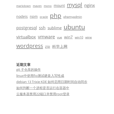
mysql
nginx
mount
markdown
maven
mono
php
nodejs
npm
phpmyadmin
oracle
ubuntu
postgresql
ssh
sublime
vmware
virtualbox
win7
vue
win10
wine
wordpress
科学上网
zip
近期文章
git 子仓库的操作
linux中使用fio测试硬盘入写性成
debian 13 Trixie KDE 如何启用日期时间自动同步
如何判断一个进程是否运行在容器中
云服务器禁用22端口并禁用root登录