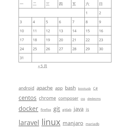
一
二
三
四
五
六
日
1
2
3
4
5
6
7
8
9
10
11
12
13
14
15
16
17
18
19
20
21
22
23
24
25
26
27
28
29
30
31
« 5 月
apache
bash
android
app
C#
bootusb
centos
chrome
composer
css
dedecms
docker
git
java
js
firefox
gitlab
linux
laravel
manjaro
mariadb