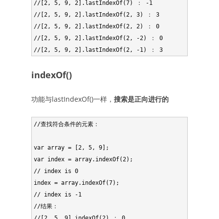
//[2, 5, 9, 2].lastIndexOf(7) ： -1 

//[2, 5, 9, 2].lastIndexOf(2, 3) ： 3 

//[2, 5, 9, 2].lastIndexOf(2, 2) ： 0 

//[2, 5, 9, 2].lastIndexOf(2, -2) ： 0 

indexOf()
功能与lastIndexOf()一样，
搜索是正向进行的
//查找符合条件的元素：

var array = [2, 5, 9];

var index = array.indexOf(2);

// index is 0

index = array.indexOf(7);

// index is -1

//结果：

//[2, 5, 9].indexOf(2) ： 0 
