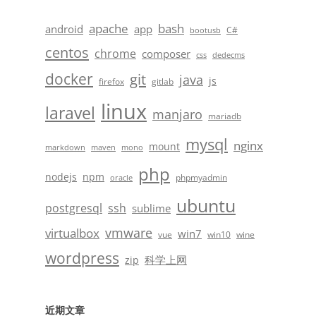
apache
bash
android
app
C#
bootusb
centos
chrome
composer
css
dedecms
docker
git
java
js
firefox
gitlab
linux
laravel
manjaro
mariadb
mysql
nginx
mount
markdown
maven
mono
php
nodejs
npm
phpmyadmin
oracle
ubuntu
postgresql
ssh
sublime
vmware
virtualbox
win7
vue
win10
wine
wordpress
科学上网
zip
近期文章