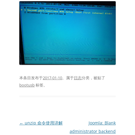
本条目发布于
2017-01-10
。属于
日志
分类，被贴了
bootusb
标签。
文
←
unzip 命令使用详解
Joomla: Blank
章
administrator backend