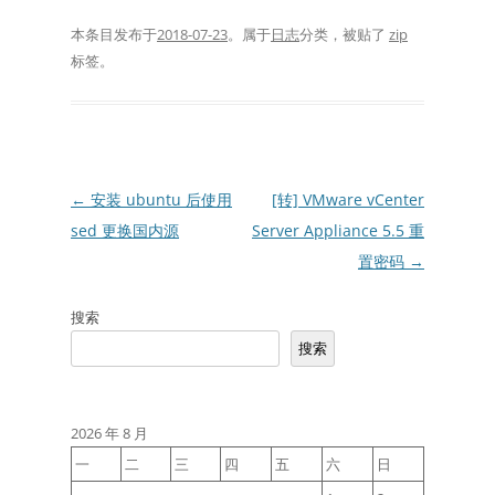
本条目发布于
2018-07-23
。属于
日志
分类，被贴了
zip
标签。
文
←
安装 ubuntu 后使用
[转] VMware vCenter
章
sed 更换国内源
Server Appliance 5.5 重
导
置密码
→
航
搜索
搜索
2026 年 8 月
一
二
三
四
五
六
日