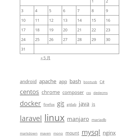
1
2
3
4
5
6
7
8
9
10
11
12
13
14
15
16
17
18
19
20
21
22
23
24
25
26
27
28
29
30
31
« 5 月
apache
bash
android
app
C#
bootusb
centos
chrome
composer
css
dedecms
docker
git
java
js
firefox
gitlab
linux
laravel
manjaro
mariadb
mysql
nginx
mount
markdown
maven
mono