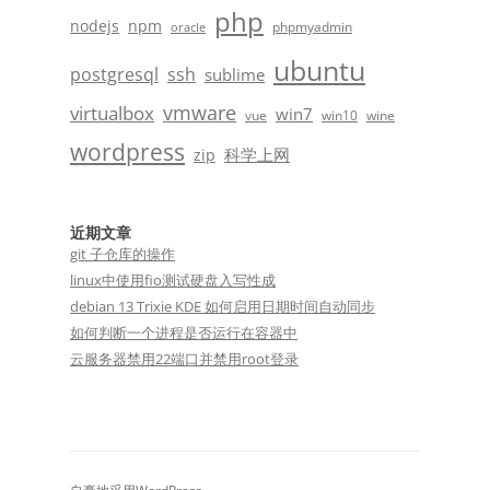
php
nodejs
npm
phpmyadmin
oracle
ubuntu
postgresql
ssh
sublime
vmware
virtualbox
win7
vue
win10
wine
wordpress
科学上网
zip
近期文章
git 子仓库的操作
linux中使用fio测试硬盘入写性成
debian 13 Trixie KDE 如何启用日期时间自动同步
如何判断一个进程是否运行在容器中
云服务器禁用22端口并禁用root登录