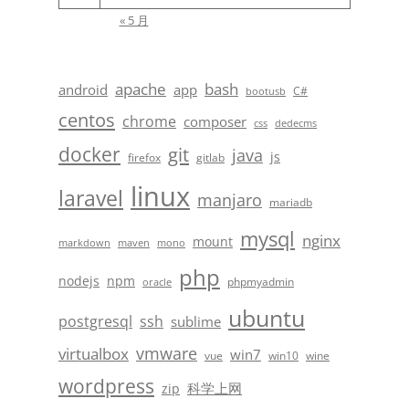
« 5 月
apache
bash
android
app
C#
bootusb
centos
chrome
composer
css
dedecms
docker
git
java
js
firefox
gitlab
linux
laravel
manjaro
mariadb
mysql
nginx
mount
markdown
maven
mono
php
nodejs
npm
phpmyadmin
oracle
ubuntu
postgresql
ssh
sublime
vmware
virtualbox
win7
vue
win10
wine
wordpress
科学上网
zip