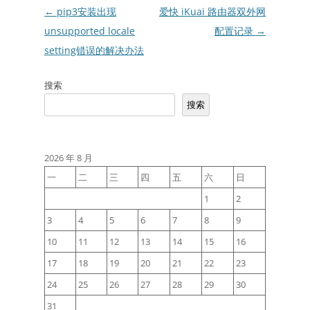
文
←
pip3安装出现
爱快 iKuai 路由器双外网
章
unsupported locale
配置记录
→
导
setting错误的解决办法
航
搜索
搜索
2026 年 8 月
一
二
三
四
五
六
日
1
2
3
4
5
6
7
8
9
10
11
12
13
14
15
16
17
18
19
20
21
22
23
24
25
26
27
28
29
30
31