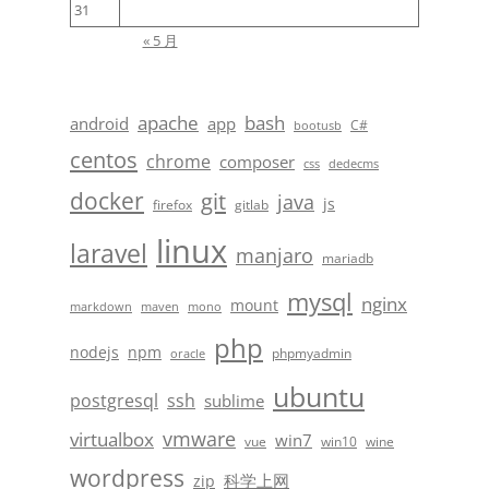
31
« 5 月
apache
bash
android
app
C#
bootusb
centos
chrome
composer
css
dedecms
docker
git
java
js
firefox
gitlab
linux
laravel
manjaro
mariadb
mysql
nginx
mount
markdown
maven
mono
php
nodejs
npm
phpmyadmin
oracle
ubuntu
postgresql
ssh
sublime
vmware
virtualbox
win7
vue
win10
wine
wordpress
科学上网
zip