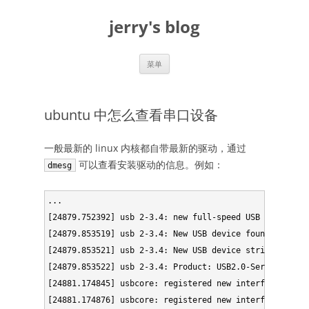
跳
至
jerry's blog
正
文
菜单
ubuntu 中怎么查看串口设备
一般最新的 linux 内核都自带最新的驱动，通过
可以查看安装驱动的信息。例如：
dmesg
...

[24879.752392] usb 2-3.4: new full-speed USB device nu
[24879.853519] usb 2-3.4: New USB device found, idVend
[24879.853521] usb 2-3.4: New USB device strings: Mf
[24879.853522] usb 2-3.4: Product: USB2.0-Serial

[24881.174845] usbcore: registered new interface drive
[24881.174876] usbcore: registered new interface drive