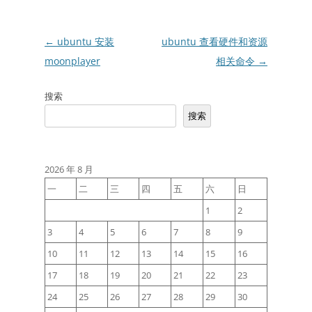
文
←
ubuntu 安装
ubuntu 查看硬件和资源
章
moonplayer
相关命令
→
导
搜索
航
搜索
2026 年 8 月
一
二
三
四
五
六
日
1
2
3
4
5
6
7
8
9
10
11
12
13
14
15
16
17
18
19
20
21
22
23
24
25
26
27
28
29
30