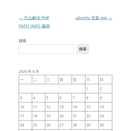
文
←
怎么解决 PHP
ubuntu 安装 pip
→
章
PATH_INFO 漏洞
导
搜索
航
搜索
2026 年 8 月
一
二
三
四
五
六
日
1
2
3
4
5
6
7
8
9
10
11
12
13
14
15
16
17
18
19
20
21
22
23
24
25
26
27
28
29
30