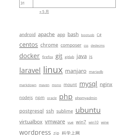
31
« 5 月
apache
bash
android
app
C#
bootusb
centos
chrome
composer
css
dedecms
docker
git
java
js
firefox
gitlab
linux
laravel
manjaro
mariadb
mysql
nginx
mount
markdown
maven
mono
php
nodejs
npm
phpmyadmin
oracle
ubuntu
postgresql
ssh
sublime
vmware
virtualbox
win7
vue
win10
wine
wordpress
科学上网
zip