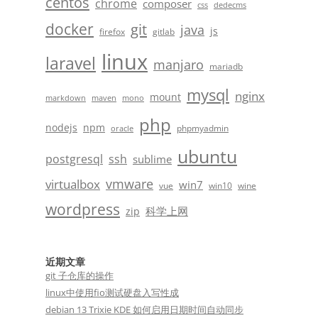
centos
chrome
composer
css
dedecms
docker
git
java
js
firefox
gitlab
linux
laravel
manjaro
mariadb
mysql
nginx
mount
markdown
maven
mono
php
nodejs
npm
phpmyadmin
oracle
ubuntu
postgresql
ssh
sublime
vmware
virtualbox
win7
vue
win10
wine
wordpress
科学上网
zip
近期文章
git 子仓库的操作
linux中使用fio测试硬盘入写性成
debian 13 Trixie KDE 如何启用日期时间自动同步