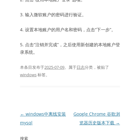
3. 输入微软账户的密码进行验证。
4. 设置本地账户的用户名和密码，点击“下一步”。
5. 点击“注销并完成”，之后使用新创建的本地账户登
录系统。
本条目发布于
2025-07-09
。属于
日志
分类，被贴了
windows
标签。
文
←
windows中离线安装
Google Chrome 谷歌浏
章
mysql
览器历史版本下载
→
导
搜索