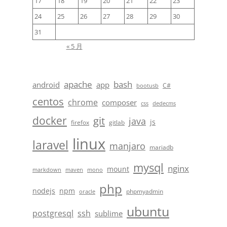
17
18
19
20
21
22
23
24
25
26
27
28
29
30
31
« 5 月
apache
bash
android
app
C#
bootusb
centos
chrome
composer
css
dedecms
docker
git
java
js
firefox
gitlab
linux
laravel
manjaro
mariadb
mysql
nginx
mount
markdown
maven
mono
php
nodejs
npm
phpmyadmin
oracle
ubuntu
postgresql
ssh
sublime