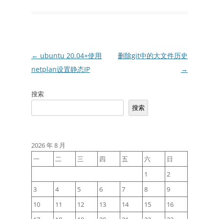
文
←
ubuntu 20.04+使用
删除git中的大文件历史
章
netplan设置静态IP
→
导
搜索
航
搜索
2026 年 8 月
一
二
三
四
五
六
日
1
2
3
4
5
6
7
8
9
10
11
12
13
14
15
16